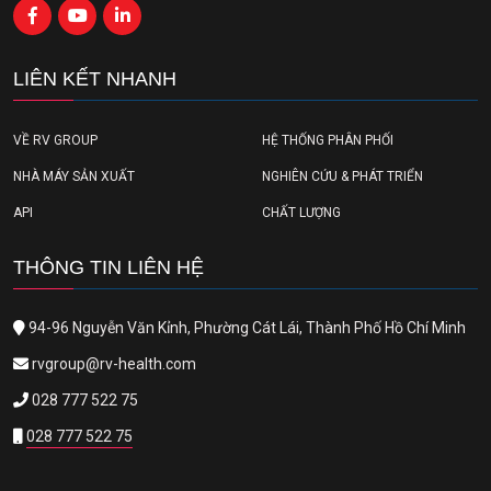
LIÊN KẾT NHANH
VỀ RV GROUP
HỆ THỐNG PHÂN PHỐI
NHÀ MÁY SẢN XUẤT
NGHIÊN CỨU & PHÁT TRIỂN
API
CHẤT LƯỢNG
THÔNG TIN LIÊN HỆ
94-96 Nguyễn Văn Kỉnh, Phường Cát Lái, Thành Phố Hồ Chí Minh
rvgroup@rv-health.com
028 777 522 75
028 777 522 75