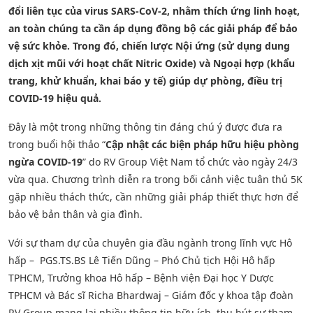
đổi liên tục của virus SARS-CoV-2, nhằm thích ứng linh hoạt,
an toàn chúng ta cần áp dụng đồng bộ các giải pháp để bảo
vệ sức khỏe. Trong đó, chiến lược Nội ứng (sử dụng dung
dịch xịt mũi với hoạt chất Nitric Oxide) và Ngoại hợp (khẩu
trang, khử khuẩn, khai báo y tế) giúp dự phòng, điều trị
COVID-19 hiệu quả.
Đây là một trong những thông tin đáng chú ý được đưa ra
trong buổi hội thảo “
Cập nhật các biện pháp hữu hiệu phòng
ngừa COVID-19
” do RV Group Việt Nam tổ chức vào ngày 24/3
vừa qua. Chương trình diễn ra trong bối cảnh việc tuân thủ 5K
gặp nhiều thách thức, cần những giải pháp thiết thực hơn để
bảo vệ bản thân và gia đình.
Với sự tham dự của chuyên gia đầu ngành trong lĩnh vực Hô
hấp – PGS.TS.BS Lê Tiến Dũng – Phó Chủ tịch Hội Hô hấp
TPHCM, Trưởng khoa Hô hấp – Bệnh viện Đại học Y Dược
TPHCM và Bác sĩ Richa Bhardwaj – Giám đốc y khoa tập đoàn
RV Group mang lại nhiều thông tin hữu ích, thu hút sự tham