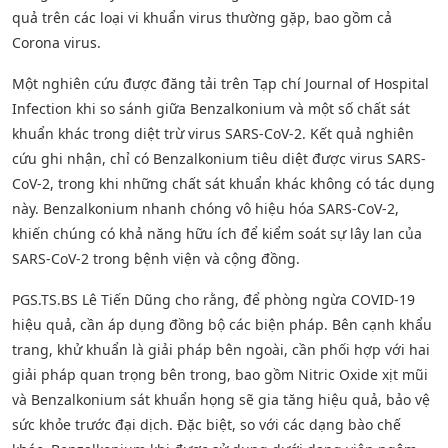
quả trên các loại vi khuẩn virus thường gặp, bao gồm cả
Corona virus.
Một nghiên cứu được đăng tải trên Tạp chí Journal of Hospital
Infection khi so sánh giữa Benzalkonium và một số chất sát
khuẩn khác trong diệt trừ virus SARS-CoV-2. Kết quả nghiên
cứu ghi nhận, chỉ có Benzalkonium tiêu diệt được virus SARS-
CoV-2, trong khi những chất sát khuẩn khác không có tác dụng
này. Benzalkonium nhanh chóng vô hiệu hóa SARS-CoV-2,
khiến chúng có khả năng hữu ích để kiểm soát sự lây lan của
SARS-CoV-2 trong bệnh viện và cộng đồng.
PGS.TS.BS Lê Tiến Dũng cho rằng, để phòng ngừa COVID-19
hiệu quả, cần áp dụng đồng bộ các biện pháp. Bên cạnh khẩu
trang, khử khuẩn là giải pháp bên ngoài, cần phối hợp với hai
giải pháp quan trọng bên trong, bao gồm Nitric Oxide xịt mũi
và Benzalkonium sát khuẩn họng sẽ gia tăng hiệu quả, bảo vệ
sức khỏe trước đại dịch. Đặc biệt, so với các dạng bào chế