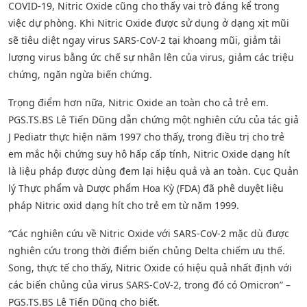
COVID-19, Nitric Oxide cũng cho thấy vai trò đáng kể trong
việc dự phòng. Khi Nitric Oxide được sử dụng ở dạng xịt mũi
sẽ tiêu diệt ngay virus SARS-CoV-2 tại khoang mũi, giảm tải
lượng virus bằng ức chế sự nhân lên của virus, giảm các triệu
chứng, ngăn ngừa biến chứng.
Trọng điểm hơn nữa, Nitric Oxide an toàn cho cả trẻ em.
PGS.TS.BS Lê Tiến Dũng dẫn chứng một nghiên cứu của tác giả
J Pediatr thực hiện năm 1997 cho thấy, trong điều trị cho trẻ
em mắc hội chứng suy hô hấp cấp tính, Nitric Oxide dạng hít
là liệu pháp được dùng đem lại hiệu quả và an toàn. Cục Quản
lý Thực phẩm và Dược phẩm Hoa Kỳ (FDA) đã phê duyệt liệu
pháp Nitric oxid dạng hít cho trẻ em từ năm 1999.
“Các nghiên cứu về Nitric Oxide với SARS-CoV-2 mặc dù được
nghiên cứu trong thời điểm biến chủng Delta chiếm ưu thế.
Song, thực tế cho thấy, Nitric Oxide có hiệu quả nhất định với
các biến chủng của virus SARS-CoV-2, trong đó có Omicron” –
PGS.TS.BS Lê Tiến Dũng cho biết.