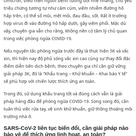
Omicron, biểu hiện người bệnh tương đối nhẹ nhàng, chủ yếu
triệu chứng tương tự như cảm cúm, viêm nhiễm đường hô
hấp trên, có thể sổ mũi, mệt mỏi, đau đầu, sốt. Rất ít trường
hợp virus đi vào đường hô hấp dưới, gây viêm phổi. Mặc dù
vậy, chuyên gia vẫn cho rằng, không nên có tâm lý chủ quan
trong việc phòng ngừa COVID-19.
Nếu nguyên tắc phòng ngừa trước đây là thực hiện 5K và vắc
xin, thì hiện nay độ phủ sóng vắc xin cao cùng sự thay đổi đặc
điểm diễn tiến dịch bệnh, theo chuyên gia chỉ cần giữ vững
giải pháp 3K, đó là “Khẩu trang – Khử khuẩn – Khai báo Y tế”
sẽ phù hợp với chiến lược thích ứng an toàn.
Trong đó, sử dụng khẩu trang tốt và đúng cách vẫn là giải
pháp hàng đầu để phòng ngừa COVID-19. Song song đó, cần
tuân thủ việc rửa tay, vệ sinh khử khuẩn, giữ thông thoáng môi
trường nhà ở.
SARS-CoV-2 liên tục biến đổi, cần giải pháp nào
bảo vệ để thích ứng linh hoạt, an toàn?