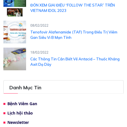
ĐÓN XEM GIAI ĐIỆU “FOLLOW THE STAR” TRÊN
VIETNAM IDOL 2023
08/02/2022
Tenofovir Alafenamide (TAF) Trong Điều Trị Viêm
Gan Siêu Vi B Mạn Tính
18/02/2022
Các Thông Tin Cần Biết Về Antacid – Thuốc Kháng
Axit Dạ Dày
Danh Mục Tin
Bệnh Viêm Gan
Lịch hội thảo
Newsletter