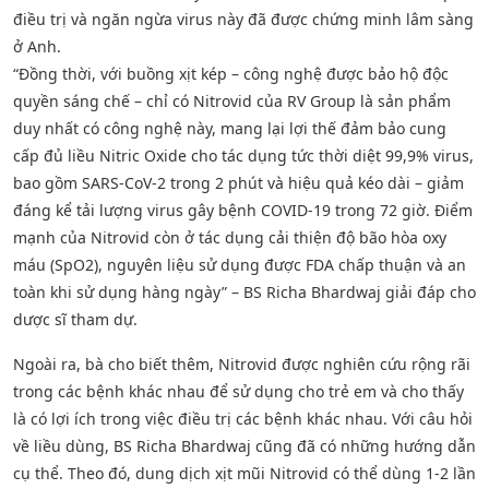
điều trị và ngăn ngừa virus này đã được chứng minh lâm sàng
ở Anh.
“Đồng thời, với buồng xịt kép – công nghệ được bảo hộ độc
quyền sáng chế – chỉ có Nitrovid của RV Group là sản phẩm
duy nhất có công nghệ này, mang lại lợi thế đảm bảo cung
cấp đủ liều Nitric Oxide cho tác dụng tức thời diệt 99,9% virus,
bao gồm SARS-CoV-2 trong 2 phút và hiệu quả kéo dài – giảm
đáng kể tải lượng virus gây bệnh COVID-19 trong 72 giờ. Điểm
mạnh của Nitrovid còn ở tác dụng cải thiện độ bão hòa oxy
máu (SpO2), nguyên liệu sử dụng được FDA chấp thuận và an
toàn khi sử dụng hàng ngày” – BS Richa Bhardwaj giải đáp cho
dược sĩ tham dự.
Ngoài ra, bà cho biết thêm, Nitrovid được nghiên cứu rộng rãi
trong các bệnh khác nhau để sử dụng cho trẻ em và cho thấy
là có lợi ích trong việc điều trị các bệnh khác nhau. Với câu hỏi
về liều dùng, BS Richa Bhardwaj cũng đã có những hướng dẫn
cụ thể. Theo đó, dung dịch xịt mũi Nitrovid có thể dùng 1-2 lần