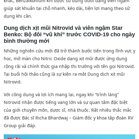
khác, Benzalkonium khi được sử dụng dưới dạng viên ngậm
giúp sát khuẩn tại chỗ nhanh, kéo dài, tiện lợi mang theo sử
dụng khi cần.
Dung dịch xịt mũi Nitrovid và viên ngậm Star
Benko: Bộ đôi “vũ khí” trước COVID-19 cho ngày
bình thường mới
Những nghiên cứu mới đã trở thành bước tiến trong lĩnh vực y
học, mở màn cho Nitric Oxide dạng xịt mũi được ứng dụng
rộng rãi và chính thức gia nhập thị trường với tên gọi Nitrovid.
Tại buổi hội thảo cũng là sự kiện ra mắt Dung dịch xịt mũi
Nitrovid.
Với công dụng và lợi ích mang lại, ngay khi “trình làng”
Nitrovid nhận được tiếng vang lớn và sự quan tâm đặc biệt
của giới chuyên môn, dược sĩ, nhà thuốc. Rất nhiều thắc mắc
đã được Bác sĩ Richa Bhardwaj – Giám đốc y khoa tập đoàn RV
Group giải đáp.