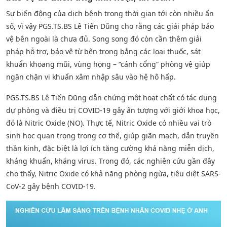
Sự biến động của dịch bệnh trong thời gian tới còn nhiều ẩn
số, vì vậy PGS.TS.BS Lê Tiến Dũng cho rằng các giải pháp bảo
vệ bên ngoài là chưa đủ. Song song đó còn cần thêm giải
pháp hỗ trợ, bảo vệ từ bên trong bằng các loại thuốc, sát
khuẩn khoang mũi, vùng họng – “cánh cổng” phòng vệ giúp
ngăn chặn vi khuẩn xâm nhập sâu vào hệ hô hấp.
PGS.TS.BS Lê Tiến Dũng dẫn chứng một hoạt chất có tác dụng
dự phòng và điều trị COVID-19 gây ấn tượng với giới khoa học,
đó là Nitric Oxide (NO). Thực tế, Nitric Oxide có nhiều vai trò
sinh học quan trọng trong cơ thể, giúp giãn mạch, dẫn truyền
thần kinh, đặc biệt là lợi ích tăng cường khả năng miễn dịch,
kháng khuẩn, kháng virus. Trong đó, các nghiên cứu gần đây
cho thấy, Nitric Oxide có khả năng phòng ngừa, tiêu diệt SARS-
CoV-2 gây bệnh COVID-19.