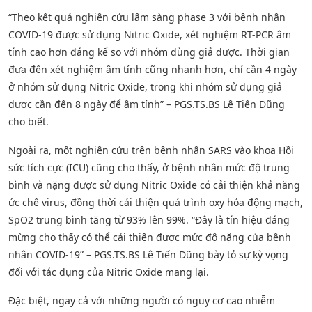
“Theo kết quả nghiên cứu lâm sàng phase 3 với bệnh nhân
COVID-19 được sử dụng Nitric Oxide, xét nghiệm RT-PCR âm
tính cao hơn đáng kể so với nhóm dùng giả dược. Thời gian
đưa đến xét nghiệm âm tính cũng nhanh hơn, chỉ cần 4 ngày
ở nhóm sử dụng Nitric Oxide, trong khi nhóm sử dụng giả
dược cần đến 8 ngày để âm tính” – PGS.TS.BS Lê Tiến Dũng
cho biết.
Ngoài ra, một nghiên cứu trên bệnh nhân SARS vào khoa Hồi
sức tích cực (ICU) cũng cho thấy, ở bệnh nhân mức độ trung
bình và nặng được sử dụng Nitric Oxide có cải thiện khả năng
ức chế virus, đồng thời cải thiện quá trình oxy hóa động mạch,
SpO2 trung bình tăng từ 93% lên 99%. “Đây là tín hiệu đáng
mừng cho thấy có thể cải thiện được mức độ nặng của bệnh
nhân COVID-19” – PGS.TS.BS Lê Tiến Dũng bày tỏ sự kỳ vọng
đối với tác dụng của Nitric Oxide mang lại.
Đặc biệt, ngay cả với những người có nguy cơ cao nhiễm