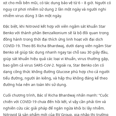
xịt cho mỗi bên mũi, có tác dụng bảo vệ từ 6 – 8 giờ. Người có
nguy cơ phơi nhiễm sử dụng 2 lần một ngày và người nghi
nhiễm virus dùng 3 lần một ngày.
Đặc biệt, khi Nitrovid kết hợp với viên ngậm sát khuẩn Star
Benko với thành phần Benzalkonium sẽ là bộ đôi quan trọng
đồng hành trong thời đại thích ứng linh hoạt với đại dịch
COVID-19. Theo BS Richa Bhardwaj, dưới dạng viên ngậm Star
Benko sẽ giúp tác dụng nhanh ngay tại chỗ sau 30 giây đầu,
giúp sát khuẩn hiệu quả các loại vi khuẩn, virus thường gặp,
bao gồm cả virus SARS-CoV-2. Ngoài ra, Star Benko còn có
dạng công thức không đường Glucose phù hợp cho cả người
tiểu đường, người ăn kiêng, và hấp thu không đáng kể theo
đường hóa nên an toàn khi sử dụng.
Cuối chương trình, Bác sĩ Richa Bhardwaj nhấn mạnh: “Cuộc
chiến với COVID-19 chưa đến hồi kết, vì vậy cần phải tìm và
nghiên cứu các giải pháp để ngăn ngừa khỏi bị lây nhiễm.
Nitrovid là sản phẩm mới của RV Group, gia nhập thị trường