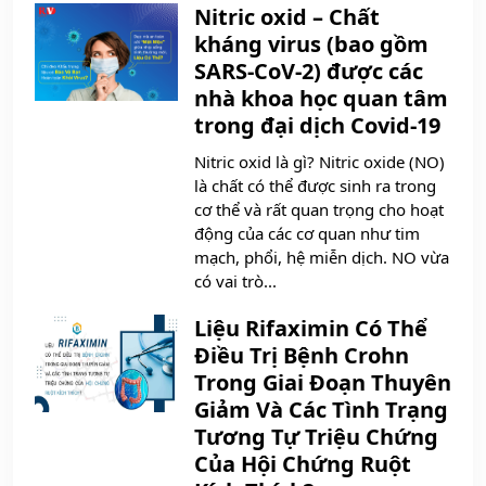
Nitric oxid – Chất
kháng virus (bao gồm
SARS-CoV-2) được các
nhà khoa học quan tâm
trong đại dịch Covid-19
Nitric oxid là gì? Nitric oxide (NO)
là chất có thể được sinh ra trong
cơ thể và rất quan trọng cho hoạt
động của các cơ quan như tim
mạch, phổi, hệ miễn dịch. NO vừa
có vai trò...
Liệu Rifaximin Có Thể
Điều Trị Bệnh Crohn
Trong Giai Đoạn Thuyên
Giảm Và Các Tình Trạng
Tương Tự Triệu Chứng
Của Hội Chứng Ruột