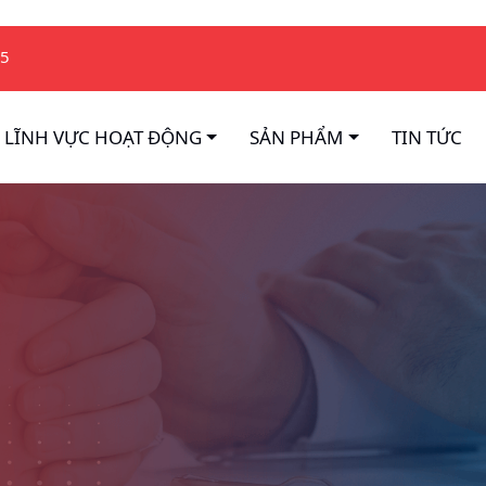
75
LĨNH VỰC HOẠT ĐỘNG
SẢN PHẨM
TIN TỨC