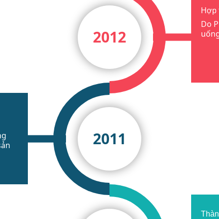
Hợp 
Do P
2012
uống
2011
ng
sản
Thàn