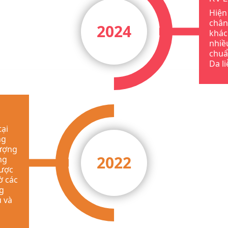
Hiện
chân
2024
khác
nhiề
chuẩ
Da li
tại
ng
lượng
2022
ng
được
ờ các
ng
u và