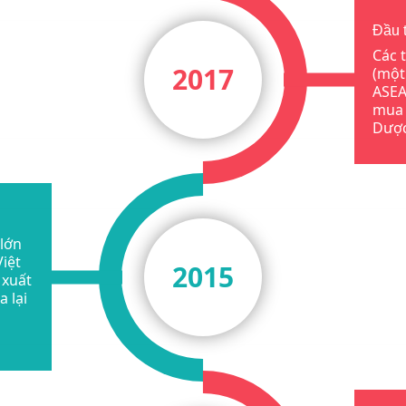
Đầu t
Các 
2017
(một
ASEA
mua 
Dược
 lớn
Việt
2015
 xuất
 lại