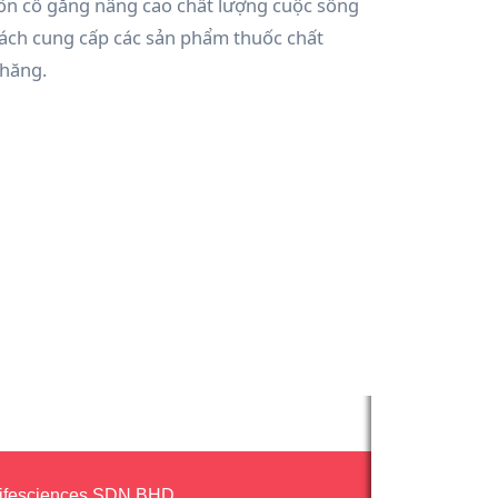
uôn cố gắng nâng cao chất lượng cuộc sống
ách cung cấp các sản phẩm thuốc chất
chăng.
ifesciences SDN.BHD