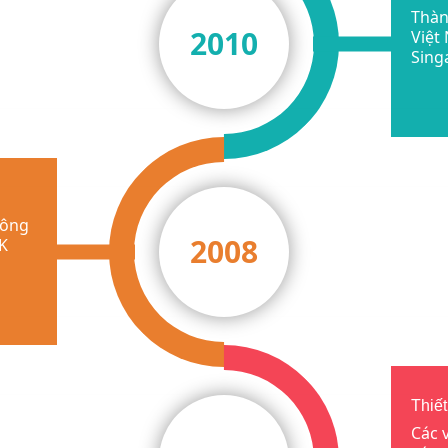
Thàn
2010
Việt
Sing
công
2008
.K
Thiết
Các 