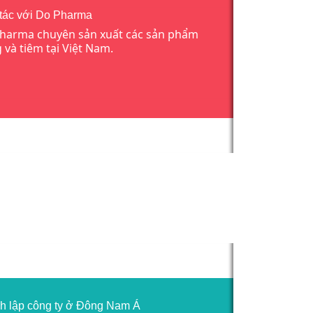
tác với Do Pharma
harma chuyên sản xuất các sản phẩm
 và tiêm tại Việt Nam.
h lập công ty ở Đông Nam Á