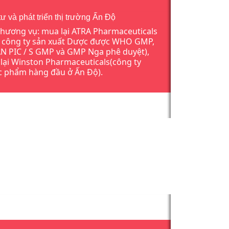
ư và phát triển thị trường Ấn Độ
thương vụ: mua lại ATRA Pharmaceuticals
 công ty sản xuất Dược được WHO GMP,
N PIC / S GMP và GMP Nga phê duyệt),
lại Winston Pharmaceuticals(công ty
 phẩm hàng đầu ở Ấn Độ).