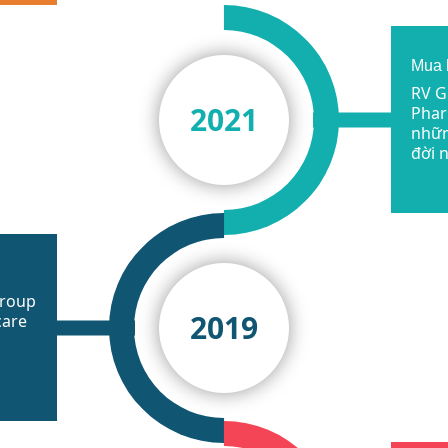
Mua 
RV G
2021
Phar
nhữn
đời 
Group
2019
care