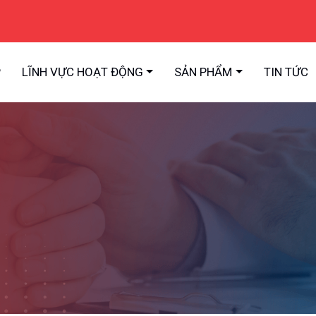
P
LĨNH VỰC HOẠT ĐỘNG
SẢN PHẨM
TIN TỨC