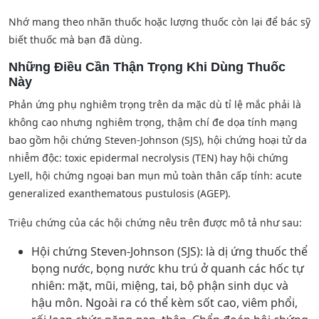
Nhớ mang theo nhãn thuốc hoặc lượng thuốc còn lại để bác sỹ
biết thuốc mà bạn đã dùng.
Những Điều Cần Thận Trọng Khi Dùng Thuốc
Này
Phản ứng phụ nghiêm trọng trên da mặc dù tỉ lệ mắc phải là
không cao nhưng nghiêm trọng, thậm chí đe dọa tính mạng
bao gồm hội chứng Steven-Johnson (SJS), hội chứng hoại tử da
nhiễm độc: toxic epidermal necrolysis (TEN) hay hội chứng
Lyell, hội chứng ngoại ban mụn mủ toàn thân cấp tính: acute
generalized exanthematous pustulosis (AGEP).
Triệu chứng của các hội chứng nêu trên được mô tả như sau:
Hội chứng Steven-Johnson (SJS): là dị ứng thuốc thể
bọng nước, bọng nước khu trú ở quanh các hốc tự
nhiên: mặt, mũi, miệng, tai, bộ phận sinh dục và
hậu môn. Ngoài ra có thể kèm sốt cao, viêm phổi,