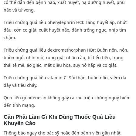
có thể dẫn đến bệnh não, xuất huyết, hạ đường huyết, phù
não và tử vong.
Triệu chứng quá liều phenylephrin HCl: Tăng huyết áp, nhức
đầu, cơn co giật, xuất huyết não, đánh trống ngực, nhịp tim
chậm.
Triệu chứng quá liều dextromethorphan HBr: Buồn nôn, nôn,
buồn ngủ, nhìn mờ, rung giật nhãn cầu, bí tiểu tiện, trạng
thái tê mê, ảo giác, mất điều hòa, suy hô hấp và co giật.
Triệu chứng quá liều vitamin C: Sỏi thận, buồn nôn, viêm dạ
dày và tiêu chảy.
Quá liều guaifenesin không gây ra các triệu chứng nguy hiểm
đến tính mạng.
Cần Phải Làm Gì Khi Dùng Thuốc Quá Liều
Khuyến Cáo
Thông báo ngay cho bác sỹ hoặc đến bệnh viện gần nhất.