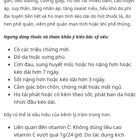
gan, tiểu đường, cường giáp, ho tiết rất nhiều đàm, cao huyết
áp, suy thận, tăng nhãn áp, tăng oxalat niệu, tiểu khó do phì
đại tuyến tiền liệt và ho mạn tính kéo dài do hút thuốc lá, do
hen phế quản, viêm phế quản mạn tính hoặc khí phế thủng.
Ngưng dùng thuốc và tham khảo ý kiến bác sỹ nếu:
Có các triệu chứng mới.
Đỏ da hoặc sưng phù.
Cơn đau, sung huyết mũi, hoặc ho nặng hơn hoặc
kéo dài hơn 7 ngày.
Sốt nặng hơn hoặc kéo dài hơn 3 ngày.
Cảm giác bồn chồn, chóng mặt hoặc mất ngủ.
Ho tái phát hoặc có kèm theo sốt, phát ban da hoặc
nhức đầu kéo dài.
Đây có thể là dấu hiệu của bệnh lý trầm trọng hơn.
Liên quan đến vitamin C: Không dùng liều cao
vitamin C vượt quá 1g/24 giờ. Do tác dụng kích