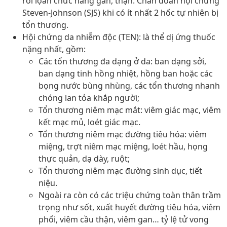
rối lọan chức năng gan, thận. Chẩn đoán hội chứng
Steven-Johnson (SJS) khi có ít nhất 2 hốc tự nhiên bị
tổn thương.
Hội chứng da nhiễm độc (TEN): là thể dị ứng thuốc
nặng nhất, gồm:
Các tổn thương đa dạng ở da: ban dạng sởi,
ban dạng tinh hồng nhiệt, hồng ban hoặc các
bọng nước bùng nhùng, các tổn thương nhanh
chóng lan tỏa khắp người;
Tổn thương niêm mạc mắt: viêm giác mạc, viêm
kết mạc mủ, loét giác mạc.
Tổn thương niêm mạc đường tiêu hóa: viêm
miệng, trợt niêm mạc miệng, loét hầu, họng
thực quản, dạ dày, ruột;
Tổn thương niêm mạc đường sinh dục, tiết
niệu.
Ngoài ra còn có các triệu chứng toàn thân trầm
trọng như sốt, xuất huyết đường tiêu hóa, viêm
phổi, viêm cầu thận, viêm gan… tỷ lệ tử vong