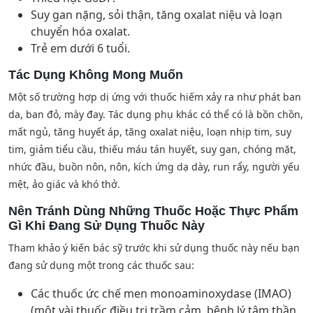
Suy gan nặng, sỏi thận, tăng oxalat niệu và loạn
chuyển hóa oxalat.
Trẻ em dưới 6 tuổi.
Tác Dụng Không Mong Muốn
Một số trường hợp dị ứng với thuốc hiếm xảy ra như phát ban
da, ban đỏ, mày đay. Tác dụng phụ khác có thể có là bồn chồn,
mất ngủ, tăng huyết áp, tăng oxalat niệu, loạn nhịp tim, suy
tim, giảm tiểu cầu, thiếu máu tán huyết, suy gan, chóng mặt,
nhức đầu, buồn nôn, nôn, kích ứng dạ dày, run rẩy, người yếu
mệt, ảo giác và khó thở.
Nên Tránh Dùng Những Thuốc Hoặc Thực Phẩm
Gì Khi Đang Sử Dụng Thuốc Này
Tham khảo ý kiến bác sỹ trước khi sử dụng thuốc này nếu bạn
đang sử dụng một trong các thuốc sau:
Các thuốc ức chế men monoaminoxydase (IMAO)
(một vài thuốc điều trị trầm cảm, bệnh lý tâm thần