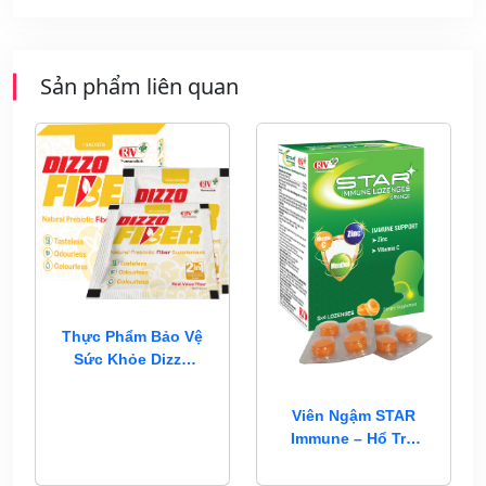
Sản phẩm liên quan
Thực Phẩm Bảo Vệ
Sức Khỏe Dizzo
Fiber
Viên Ngậm STAR
Immune – Hổ Trợ
Đề Kháng, Vị Cam
Bạc Hà