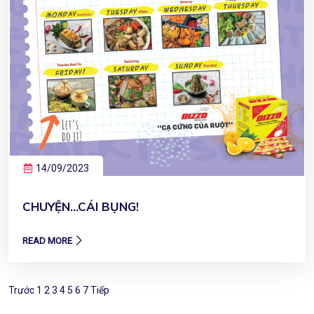
14/09/2023
CHUYỆN…CÁI BỤNG!
READ MORE
Trước
1
2
3
4
5
6
7
Tiếp