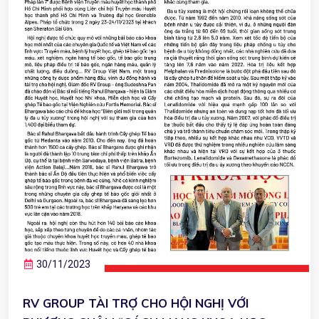
30/11/2023
RV GROUP TÀI TRỢ CHO HỘI NGHỊ VỚI