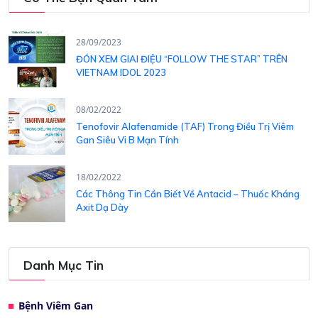
28/09/2023
ĐÓN XEM GIAI ĐIỆU “FOLLOW THE STAR” TRÊN
VIETNAM IDOL 2023
08/02/2022
Tenofovir Alafenamide (TAF) Trong Điều Trị Viêm
Gan Siêu Vi B Mạn Tính
18/02/2022
Các Thông Tin Cần Biết Về Antacid – Thuốc Kháng
Axit Dạ Dày
Danh Mục Tin
Bệnh Viêm Gan