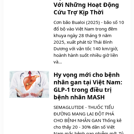
Với Những Hoạt Động
Cứu Trợ Kịp Thời
Cơn bão Bualoi (2025) - bão số 10
đổ bộ vào Việt Nam trong đêm
khuya ngày 28 tháng 9 năm
2025, xuất phát từ Thái Bình
Dương với vận tốc 140 km/giờ,
hoành hành suốt nhiều giờ liền
và...
Hy vọng mới cho bệnh
nhân gan tại Việt Nam:
GLP-1 trong điều trị
bệnh nhân MASH
SEMAGLUTIDE - THUỐC TIỂU
ĐƯỜNG MANG LẠI ĐỘT PHÁ
CHO BỆNH NHÂN GAN Thống kê
cho thấy 20 - 30% dân số Việt
Nam mắc bệnh gan nhiễm mỡ. Tỷ