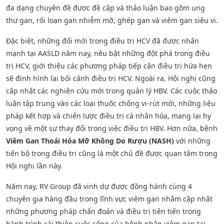
đa dạng chuyên đề được đề cập và thảo luận bao gồm ung
thư gan, rối loạn gan nhiễm mỡ, ghép gan và viêm gan siêu vi.
Đặc biệt, những đổi mới trong điều trị HCV đã được nhấn
mạnh tại AASLD năm nay, nêu bật những đột phá trong điều
trị HCV, giới thiệu các phương pháp tiếp cận điều trị hứa hẹn
sẽ định hình lại bối cảnh điều trị HCV. Ngoài ra, Hội nghị cũng
cập nhật các nghiên cứu mới trong quản lý HBV. Các cuộc thảo
luận tập trung vào các loại thuốc chống vi-rút mới, những liệu
pháp kết hợp và chiến lược điều trị cá nhân hóa, mang lại hy
vọng về một sự thay đổi trong việc điều trị HBV. Hơn nữa, bệnh
Viêm Gan Thoái Hóa Mỡ Không Do Rượu (NASH)
với những
tiến bộ trong điều trị cũng là một chủ đề được quan tâm trong
Hội nghị lần này.
Năm nay, RV Group đã vinh dự được đồng hành cùng 4
chuyên gia hàng đầu trong lĩnh vực viêm gan nhằm cập nhật
những phương pháp chẩn đoán và điều trị tiên tiến trong
hành trình cải thiện cuộc sống của bệnh nhân viêm gan tại