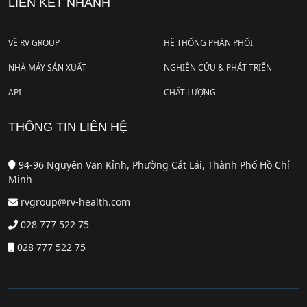
LIÊN KẾT NHANH
VỀ RV GROUP
HỆ THỐNG PHÂN PHỐI
NHÀ MÁY SẢN XUẤT
NGHIÊN CỨU & PHÁT TRIỂN
API
CHẤT LƯỢNG
THÔNG TIN LIÊN HỆ
94-96 Nguyễn Văn Kỉnh, Phường Cát Lái, Thành Phố Hồ Chí
Minh
rvgroup@rv-health.com
028 777 522 75
028 777 522 75