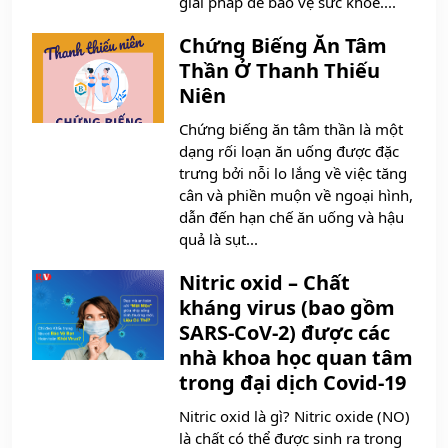
giải pháp để bảo vệ sức khỏe....
Chứng Biếng Ăn Tâm
Thần Ở Thanh Thiếu
Niên
Chứng biếng ăn tâm thần là một
dạng rối loạn ăn uống được đặc
trưng bởi nỗi lo lắng về việc tăng
cân và phiền muộn về ngoại hình,
dẫn đến hạn chế ăn uống và hậu
quả là sụt...
Nitric oxid – Chất
kháng virus (bao gồm
SARS-CoV-2) được các
nhà khoa học quan tâm
trong đại dịch Covid-19
Nitric oxid là gì? Nitric oxide (NO)
là chất có thể được sinh ra trong