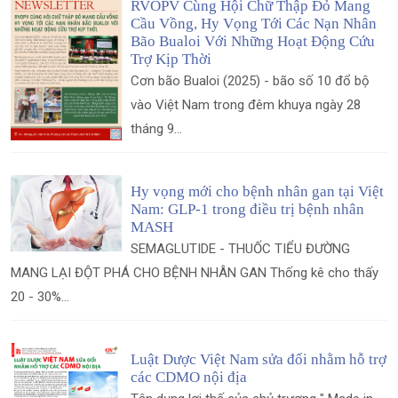
RVOPV Cùng Hội Chữ Thập Đỏ Mang
Cầu Vồng, Hy Vọng Tới Các Nạn Nhân
Bão Bualoi Với Những Hoạt Động Cứu
Trợ Kịp Thời
Cơn bão Bualoi (2025) - bão số 10 đổ bộ
vào Việt Nam trong đêm khuya ngày 28
tháng 9...
Hy vọng mới cho bệnh nhân gan tại Việt
Nam: GLP-1 trong điều trị bệnh nhân
MASH
SEMAGLUTIDE - THUỐC TIỂU ĐƯỜNG
MANG LẠI ĐỘT PHÁ CHO BỆNH NHÂN GAN Thống kê cho thấy
20 - 30%...
Luật Dược Việt Nam sửa đổi nhằm hỗ trợ
các CDMO nội địa