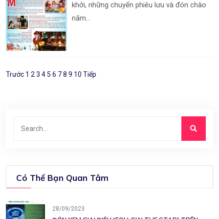
khởi, những chuyến phiêu lưu và đón chào
năm...
Trước
1
2
3
4
5
6
7
8
9
10
Tiếp
Có Thể Bạn Quan Tâm
28/09/2023