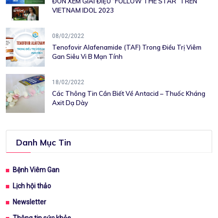
ĐÓN XEM GIAI ĐIỆU “FOLLOW THE STAR” TRÊN
VIETNAM IDOL 2023
08/02/2022
Tenofovir Alafenamide (TAF) Trong Điều Trị Viêm
Gan Siêu Vi B Mạn Tính
18/02/2022
Các Thông Tin Cần Biết Về Antacid – Thuốc Kháng
Axit Dạ Dày
Danh Mục Tin
Bệnh Viêm Gan
Lịch hội thảo
Newsletter