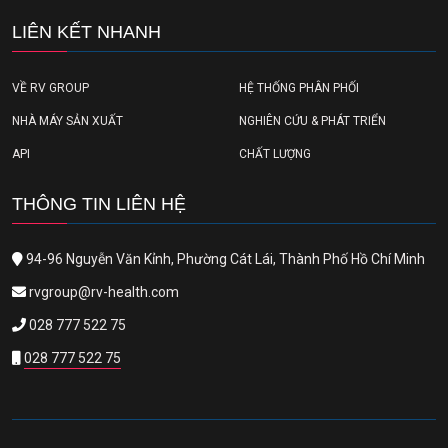
LIÊN KẾT NHANH
VỀ RV GROUP
HỆ THỐNG PHÂN PHỐI
NHÀ MÁY SẢN XUẤT
NGHIÊN CỨU & PHÁT TRIỂN
API
CHẤT LƯỢNG
THÔNG TIN LIÊN HỆ
94-96 Nguyễn Văn Kỉnh, Phường Cát Lái, Thành Phố Hồ Chí Minh
rvgroup@rv-health.com
028 777 522 75
028 777 522 75