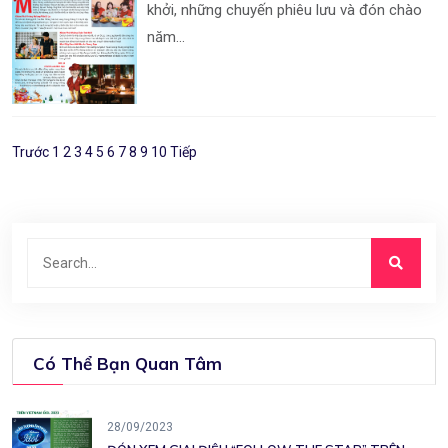
khởi, những chuyến phiêu lưu và đón chào
năm...
Trước
1
2
3
4
5
6
7
8
9
10
Tiếp
Có Thể Bạn Quan Tâm
28/09/2023