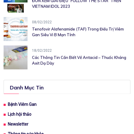
ĐÓN XEM GIAI ĐIỆU “FOLLOW THE STAR” TRÊN
VIETNAM IDOL 2023
08/02/2022
Tenofovir Alafenamide (TAF) Trong Điều Trị Viêm
Gan Siêu Vi B Mạn Tính
18/02/2022
Các Thông Tin Cần Biết Về Antacid – Thuốc Kháng
Axit Dạ Dày
Danh Mục Tin
Bệnh Viêm Gan
Lịch hội thảo
Newsletter