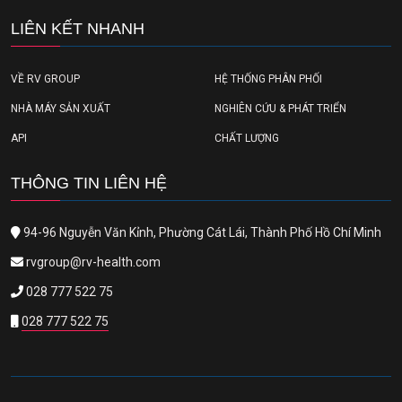
LIÊN KẾT NHANH
VỀ RV GROUP
HỆ THỐNG PHÂN PHỐI
NHÀ MÁY SẢN XUẤT
NGHIÊN CỨU & PHÁT TRIỂN
API
CHẤT LƯỢNG
THÔNG TIN LIÊN HỆ
94-96 Nguyễn Văn Kỉnh, Phường Cát Lái, Thành Phố Hồ Chí Minh
rvgroup@rv-health.com
028 777 522 75
028 777 522 75