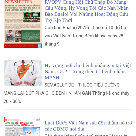
RVOPV Cùng Hội Chữ Thập Đỏ Mang
Cầu Vồng, Hy Vọng Tới Các Nạn Nhân
Bão Bualoi Với Những Hoạt Động Cứu
Trợ Kịp Thời
Cơn bão Bualoi (2025) - bão số 10 đổ bộ
vào Việt Nam trong đêm khuya ngày 28
tháng 9...
Hy vọng mới cho bệnh nhân gan tại Việt
Nam: GLP-1 trong điều trị bệnh nhân
MASH
SEMAGLUTIDE - THUỐC TIỂU ĐƯỜNG
MANG LẠI ĐỘT PHÁ CHO BỆNH NHÂN GAN Thống kê cho thấy
20 - 30%...
Luật Dược Việt Nam sửa đổi nhằm hỗ trợ
các CDMO nội địa