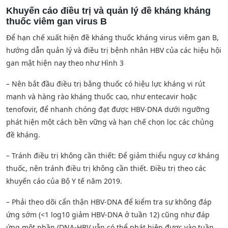
Khuyến cáo điều trị và quản lý đề kháng kháng
thuốc viêm gan virus B
Để hạn chế xuất hiện đề kháng thuốc kháng virus viêm gan B,
hướng dẫn quản lý và điều trị bệnh nhân HBV của các hiệu hội
gan mật hiện nay theo như Hình 3
– Nên bắt đầu điều trị bằng thuốc có hiệu lực kháng vi rút
mạnh và hàng rào kháng thuốc cao, như entecavir hoặc
tenofovir, để nhanh chóng đạt được HBV-DNA dưới ngưỡng
phát hiện một cách bền vững và hạn chế chọn lọc các chủng
đề kháng.
– Tránh điều trị không cần thiết: Để giảm thiểu nguy cơ kháng
thuốc, nên tránh điều trị không cần thiết. Điều trị theo các
khuyến cáo của Bộ Y tế năm 2019.
– Phải theo dõi cẩn thận HBV-DNA để kiểm tra sự không đáp
ứng sớm (<1 log10 giảm HBV-DNA ở tuần 12) cũng như đáp
ứng một phần (DNA-HBV vẫn có thể phát hiện được vào tuần