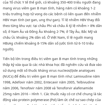
của Tổ chức Y tế thế giới, có khoảng 350-400 triệu người đang
mang virus viêm gan B mạn tính, hàng năm có khoảng 1-2
triệu trường hợp tử vong do các bệnh có liên quan đến nhiễm
HBV mạn tính (xơ gan, ung thư gan). Tỉ lệ nhiễm HBV thay đổi
theo từng khu vực: tại châu Phi và châu Á tỷ lệ nhiễm > 8% dân
số; ở Nam Âu và Đông Âu khoảng 2-7%; ở Tây Âu, Bắc Mỹ và
châu Úc khoảng 2% dân số. Ở Việt Nam, tỉ lệ người mang
HBsAg chiếm khoảng 8-15% dân số (ước tính từ 6-10 triệu
người).
Tiến bộ lớn trong điều trị viêm gan B mạn tính trong những
thập kỷ vừa qua là các nhà khoa học đã nghiên cứu và đưa vào
sử dụng một số thuốc kháng virus nucleos(t)ide analogues
(NUCs) để điều trị viêm gan B mạn tính như: Lamivudine năm
1998, Adefovir năm 2002, Entecavir năm 2005, Telbivudine
năm 2006, Tenofovir năm 2008 và Tenoforvir alafenamide
25mg năm 2016 – Hình 1. Các thuốc này có cơ chế chung là tác
động vào protein polymerase (Pol) làm ức chế sự sao chép của