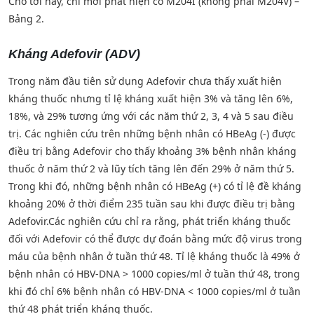
Cho tới nay, chỉ mới phát hiện có M204I (không phải M204V) –
Bảng 2.
Kháng Adefovir (ADV)
Trong năm đầu tiên sử dụng Adefovir chưa thấy xuất hiện
kháng thuốc nhưng tỉ lệ kháng xuất hiện 3% và tăng lên 6%,
18%, và 29% tương ứng với các năm thứ 2, 3, 4 và 5 sau điều
trị. Các nghiên cứu trên những bệnh nhân có HBeAg (-) được
điều trị bằng Adefovir cho thấy khoảng 3% bệnh nhân kháng
thuốc ở năm thứ 2 và lũy tích tăng lên đến 29% ở năm thứ 5.
Trong khi đó, những bệnh nhân có HBeAg (+) có tỉ lệ đề kháng
khoảng 20% ở thời điểm 235 tuần sau khi được điều trị bằng
Adefovir.Các nghiên cứu chỉ ra rằng, phát triển kháng thuốc
đối với Adefovir có thể được dự đoán bằng mức độ virus trong
máu của bệnh nhân ở tuần thứ 48. Tỉ lệ kháng thuốc là 49% ở
bệnh nhân có HBV-DNA > 1000 copies/ml ở tuần thứ 48, trong
khi đó chỉ 6% bệnh nhân có HBV-DNA < 1000 copies/ml ở tuần
thứ 48 phát triển kháng thuốc.