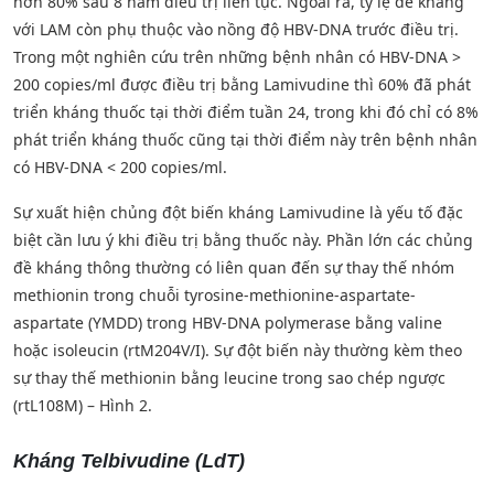
hơn 80% sau 8 năm điều trị liên tục. Ngoài ra, tỷ lệ đề kháng
với LAM còn phụ thuộc vào nồng độ HBV-DNA trước điều trị.
Trong một nghiên cứu trên những bệnh nhân có HBV-DNA >
200 copies/ml được điều trị bằng Lamivudine thì 60% đã phát
triển kháng thuốc tại thời điểm tuần 24, trong khi đó chỉ có 8%
phát triển kháng thuốc cũng tại thời điểm này trên bệnh nhân
có HBV-DNA < 200 copies/ml.
Sự xuất hiện chủng đột biến kháng Lamivudine là yếu tố đặc
biệt cần lưu ý khi điều trị bằng thuốc này. Phần lớn các chủng
đề kháng thông thường có liên quan đến sự thay thế nhóm
methionin trong chuỗi tyrosine-methionine-aspartate-
aspartate (YMDD) trong HBV-DNA polymerase bằng valine
hoặc isoleucin (rtM204V/I). Sự đột biến này thường kèm theo
sự thay thế methionin bằng leucine trong sao chép ngược
(rtL108M) – Hình 2.
Kháng Telbivudine (LdT)