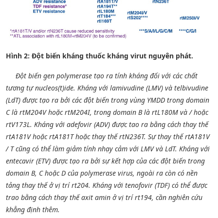
Hình 2: Đột biến kháng thuốc kháng virut nguyên phát.
Đột biến gen polymerase tạo ra tính kháng đối với các chất
tương tự nucleos(t)ide. Kháng với lamivudine (LMV) và telbivudine
(LdT) được tạo ra bởi các đột biến trong vùng YMDD trong domain
C là rtM204V hoặc rtM204I, trong domain B là rtL180M và / hoặc
rtV173L. Kháng với adefovir (ADV) được tao ra bằng cách thay thế
rtA181V hoặc rtA181T hoặc thay thế rtN236T. Sự thay thế rtA181V
/ T cũng có thể làm giảm tính nhạy cảm với LMV và LdT. Kháng với
entecavir (ETV) được tạo ra bởi sự kết hợp của các đột biến trong
domain B, C hoặc D của polymerase virus, ngoài ra còn có nền
tảng thay thế ở vị trí rt204. Kháng với tenofovir (TDF) có thể được
trao bằng cách thay thế axit amin ở vị trí rt194, cần nghiên cứu
khẳng định thêm.