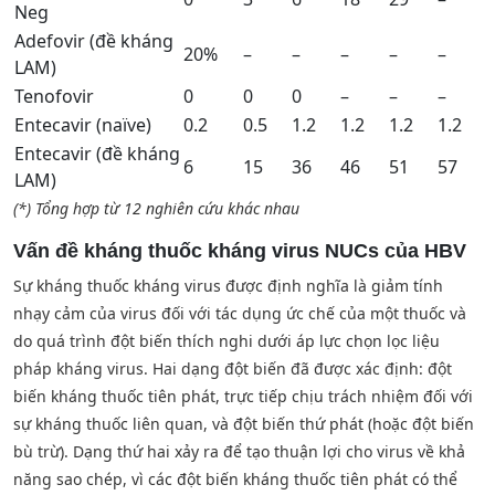
Neg
Adefovir (đề kháng
20%
–
–
–
–
–
LAM)
Tenofovir
0
0
0
–
–
–
Entecavir (naïve)
0.2
0.5
1.2
1.2
1.2
1.2
Entecavir (đề kháng
6
15
36
46
51
57
LAM)
(*) Tổng hợp từ 12 nghiên cứu khác nhau
Vấn đề kháng thuốc kháng virus
NUCs của HBV
Sự kháng thuốc kháng virus được định nghĩa là giảm tính
nhạy cảm của virus đối với tác dụng ức chế của một thuốc và
do quá trình đột biến thích nghi dưới áp lực chọn lọc liệu
pháp kháng virus. Hai dạng đột biến đã được xác định: đột
biến kháng thuốc tiên phát, trực tiếp chịu trách nhiệm đối với
sự kháng thuốc liên quan, và đột biến thứ phát (hoặc đột biến
bù trừ). Dạng thứ hai xảy ra để tạo thuận lợi cho virus về khả
năng sao chép, vì các đột biến kháng thuốc tiên phát có thể