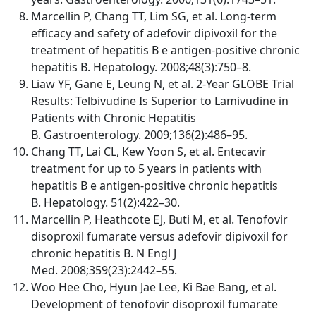
Marcellin P, Chang TT, Lim SG, et al. Long-term
efficacy and safety of adefovir dipivoxil for the
treatment of hepatitis B e antigen-positive chronic
hepatitis B. Hepatology. 2008;48(3):750–8.
Liaw YF, Gane E, Leung N, et al. 2-Year GLOBE Trial
Results: Telbivudine Is Superior to Lamivudine in
Patients with Chronic Hepatitis
B. Gastroenterology. 2009;136(2):486–95.
Chang TT, Lai CL, Kew Yoon S, et al. Entecavir
treatment for up to 5 years in patients with
hepatitis B e antigen-positive chronic hepatitis
B. Hepatology. 51(2):422–30.
Marcellin P, Heathcote EJ, Buti M, et al. Tenofovir
disoproxil fumarate versus adefovir dipivoxil for
chronic hepatitis B. N Engl J
Med. 2008;359(23):2442–55.
Woo Hee Cho, Hyun Jae Lee, Ki Bae Bang, et al.
Development of tenofovir disoproxil fumarate