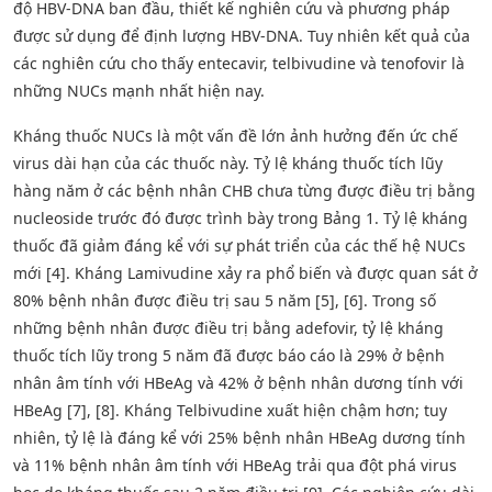
độ HBV-DNA ban đầu, thiết kế nghiên cứu và phương pháp
được sử dụng để định lượng HBV-DNA. Tuy nhiên kết quả của
các nghiên cứu cho thấy entecavir, telbivudine và tenofovir là
những NUCs mạnh nhất hiện nay.
Kháng thuốc NUCs là một vấn đề lớn ảnh hưởng đến ức chế
virus dài hạn của các thuốc này. Tỷ lệ kháng thuốc tích lũy
hàng năm ở các bệnh nhân CHB chưa từng được điều trị bằng
nucleoside trước đó được trình bày trong Bảng 1. Tỷ lệ kháng
thuốc đã giảm đáng kể với sự phát triển của các thế hệ NUCs
mới [4]. Kháng Lamivudine xảy ra phổ biến và được quan sát ở
80% bệnh nhân được điều trị sau 5 năm [5], [6]. Trong số
những bệnh nhân được điều trị bằng adefovir, tỷ lệ kháng
thuốc tích lũy trong 5 năm đã được báo cáo là 29% ở bệnh
nhân âm tính với HBeAg và 42% ở bệnh nhân dương tính với
HBeAg [7], [8]. Kháng Telbivudine xuất hiện chậm hơn; tuy
nhiên, tỷ lệ là đáng kể với 25% bệnh nhân HBeAg dương tính
và 11% bệnh nhân âm tính với HBeAg trải qua đột phá virus