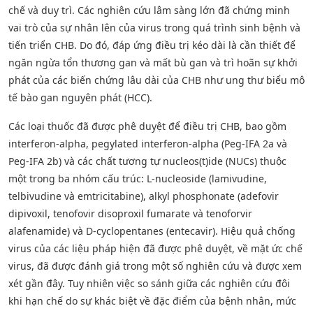
chế và duy trì. Các nghiên cứu lâm sàng lớn đã chứng minh
vai trò của sự nhân lên của virus trong quá trình sinh bệnh và
tiến triển CHB. Do đó, đáp ứng điều trị kéo dài là cần thiết để
ngăn ngừa tổn thương gan và mất bù gan và trì hoãn sự khởi
phát của các biến chứng lâu dài của CHB như ung thư biểu mô
tế bào gan nguyên phát (HCC).
Các loại thuốc đã được phê duyệt để điều trị CHB, bao gồm
interferon-alpha, pegylated interferon-alpha (Peg-IFA 2a và
Peg-IFA 2b) và các chất tương tự nucleos(t)ide (NUCs) thuộc
một trong ba nhóm cấu trúc: L-nucleoside (lamivudine,
telbivudine và emtricitabine), alkyl phosphonate (adefovir
dipivoxil, tenofovir disoproxil fumarate và tenoforvir
alafenamide) và D-cyclopentanes (entecavir). Hiệu quả chống
virus của các liệu pháp hiện đã được phê duyệt, về mặt ức chế
virus, đã được đánh giá trong một số nghiên cứu và được xem
xét gần đây. Tuy nhiên việc so sánh giữa các nghiên cứu đôi
khi hạn chế do sự khác biệt về đặc điểm của bệnh nhân, mức