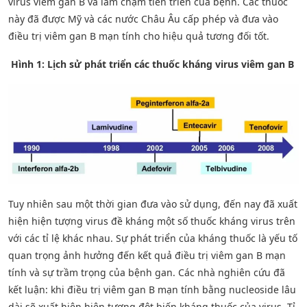
virus viêm gan B và làm chậm tiến triển của bệnh. Các thuốc
này đã được Mỹ và các nước Châu Âu cấp phép và đưa vào
điều trị viêm gan B mạn tính cho hiệu quả tương đối tốt.
Hình 1: Lịch sử phát triển các thuốc kháng virus viêm gan B
Tuy nhiên sau một thời gian đưa vào sử dụng, đến nay đã xuất
hiện hiện tượng virus đề kháng một số thuốc kháng virus trên
với các tỉ lệ khác nhau. Sự phát triển của kháng thuốc là yếu tố
quan trọng ảnh hưởng đến kết quả điều trị viêm gan B mạn
tính và sự trầm trọng của bệnh gan. Các nhà nghiên cứu đã
kết luận: khi điều trị viêm gan B mạn tính bằng nucleoside lâu
dài sẽ xuất hiện hiện tượng đột biến kháng thuốc của virus. Tỉ