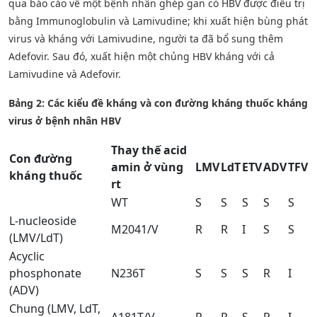
qua báo cáo về một bệnh nhân ghép gan có HBV được điều trị
bằng Immunoglobulin và Lamivudine; khi xuất hiện bùng phát
virus và kháng với Lamivudine, người ta đã bổ sung thêm
Adefovir. Sau đó, xuất hiện một chủng HBV kháng với cả
Lamivudine và Adefovir.
Bảng 2:
Các kiểu đề kháng và con đường kháng thuốc kháng
virus ở bệnh nhân HBV
Thay thế acid
Con đường
amin ở vùng
LMV
LdT
ETV
ADV
TFV
kháng thuốc
rt
WT
S
S
S
S
S
L-nucleoside
M2041/V
R
R
I
S
S
(LMV/LdT)
Acyclic
phosphonate
N236T
S
S
S
R
I
(ADV)
Chung (LMV, LdT,
A181T/V
R
R
S
R
I