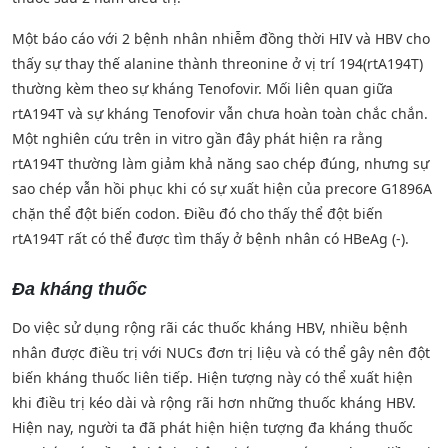
Một báo cáo với 2 bệnh nhân nhiễm đồng thời HIV và HBV cho
thấy sự thay thế alanine thành threonine ở vị trí 194(rtA194T)
thường kèm theo sự kháng Tenofovir. Mối liên quan giữa
rtA194T và sự kháng Tenofovir vẫn chưa hoàn toàn chắc chắn.
Một nghiên cứu trên in vitro gần đây phát hiện ra rằng
rtA194T thường làm giảm khả năng sao chép đúng, nhưng sự
sao chép vẫn hồi phục khi có sự xuất hiện của precore G1896A
chặn thể đột biến codon. Điều đó cho thấy thể đột biến
rtA194T rất có thể được tìm thấy ở bệnh nhân có HBeAg (-).
Đa kháng thuốc
Do việc sử dụng rộng rãi các thuốc kháng HBV, nhiều bệnh
nhân được điều trị với NUCs đơn trị liệu và có thể gây nên đột
biến kháng thuốc liên tiếp. Hiện tượng này có thể xuất hiện
khi điều trị kéo dài và rộng rãi hơn những thuốc kháng HBV.
Hiện nay, người ta đã phát hiện hiện tượng đa kháng thuốc