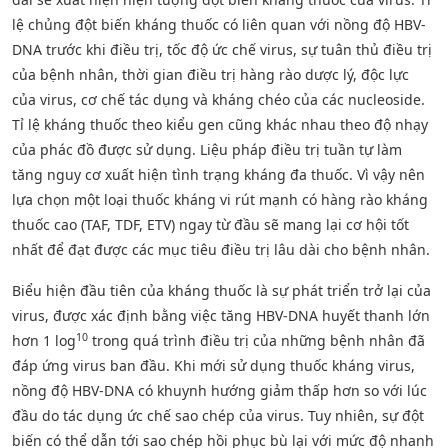
lệ chủng đột biến kháng thuốc có liên quan với nồng độ HBV-
DNA trước khi điều trị, tốc độ ức chế virus, sự tuân thủ điều trị
của bệnh nhân, thời gian điều trị hàng rào dược lý, độc lực
của virus, cơ chế tác dụng và kháng chéo của các nucleoside.
Tỉ lệ kháng thuốc theo kiểu gen cũng khác nhau theo độ nhạy
của phác đồ được sử dụng. Liệu pháp điều trị tuần tự làm
tăng nguy cơ xuất hiện tình trạng kháng đa thuốc. Vì vậy nên
lựa chọn một loại thuốc kháng vi rút mạnh có hàng rào kháng
thuốc cao (TAF, TDF, ETV) ngay từ đầu sẽ mang lại cơ hội tốt
nhất để đạt được các mục tiêu điều trị lâu dài cho bệnh nhân.
Biểu hiện đầu tiên của kháng thuốc là sự phát triển trở lại của
virus, được xác định bằng việc tăng HBV-DNA huyết thanh lớn
10
hơn 1 log
trong quá trình điều trị của những bệnh nhân đã
đáp ứng virus ban đầu. Khi mới sử dụng thuốc kháng virus,
nồng độ HBV-DNA có khuynh hướng giảm thấp hơn so với lúc
đầu do tác dụng ức chế sao chép của virus. Tuy nhiên, sự đột
biến có thể dẫn tới sao chép hồi phục bù lại với mức độ nhanh