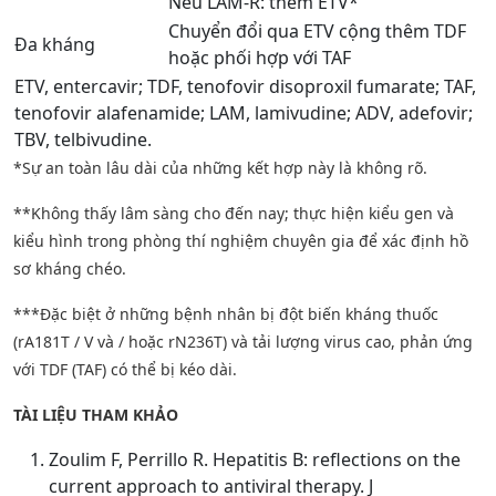
Nếu LAM-R: thêm ETV*
Chuyển đổi qua ETV cộng thêm TDF
Đa kháng
hoặc phối hợp với TAF
ETV, entercavir; TDF, tenofovir disoproxil fumarate; TAF,
tenofovir alafenamide; LAM, lamivudine; ADV, adefovir;
TBV, telbivudine.
*Sự an toàn lâu dài của những kết hợp này là không rõ.
**Không thấy lâm sàng cho đến nay; thực hiện kiểu gen và
kiểu hình trong phòng thí nghiệm chuyên gia để xác định hồ
sơ kháng chéo.
***Đặc biệt ở những bệnh nhân bị đột biến kháng thuốc
(rA181T / V và / hoặc rN236T) và tải lượng virus cao, phản ứng
với TDF (TAF) có thể bị kéo dài.
TÀI LIỆU THAM KHẢO
Zoulim F, Perrillo R. Hepatitis B: reflections on the
current approach to antiviral therapy. J