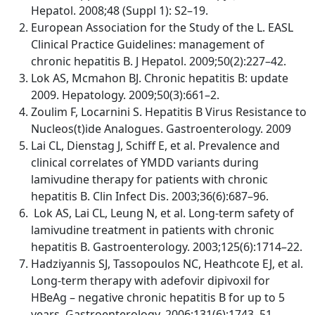
Hepatol. 2008;48 (Suppl 1): S2–19.
European Association for the Study of the L. EASL
Clinical Practice Guidelines: management of
chronic hepatitis B. J Hepatol. 2009;50(2):227–42.
Lok AS, Mcmahon BJ. Chronic hepatitis B: update
2009. Hepatology. 2009;50(3):661–2.
Zoulim F, Locarnini S. Hepatitis B Virus Resistance to
Nucleos(t)ide Analogues. Gastroenterology. 2009
Lai CL, Dienstag J, Schiff E, et al. Prevalence and
clinical correlates of YMDD variants during
lamivudine therapy for patients with chronic
hepatitis B. Clin Infect Dis. 2003;36(6):687–96.
Lok AS, Lai CL, Leung N, et al. Long-term safety of
lamivudine treatment in patients with chronic
hepatitis B. Gastroenterology. 2003;125(6):1714–22.
Hadziyannis SJ, Tassopoulos NC, Heathcote EJ, et al.
Long-term therapy with adefovir dipivoxil for
HBeAg – negative chronic hepatitis B for up to 5
years. Gastroenterology. 2006;131(6):1743–51.