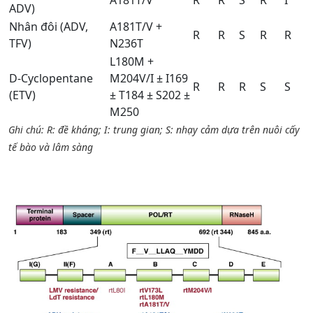
ADV)
Nhân đôi (ADV,
A181T/V +
R
R
S
R
R
TFV)
N236T
L180M +
D-Cyclopentane
M204V/I ± I169
R
R
R
S
S
(ETV)
± T184 ± S202 ±
M250
Ghi chú: R: đề kháng; I: trung gian; S: nhạy cảm dựa trên nuôi cấy
tế bào và lâm sàng