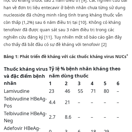
học do kháng thuốc sau 2 năm điều trị [9]. Các nghiên cứu dài
hạn về đơn trị liệu entecavir ở bệnh nhân chưa từng sử dụng
nucleoside đã chứng minh rằng tình trạng kháng thuốc vẫn
còn thấp (1,2%) sau 6 năm điều trị tại [10]. Không có kháng
tenofovir đã được quan sát sau 3 năm điều trị trong các
nghiên cứu đăng ký [11]. Tuy nhiên một số báo cáo gần đây
cho thấy đã bắt đầu có sự đề kháng với tenofovir [2]
*
Bảng 1: Phát triển đề kháng với các thuốc kháng virus NUCs
Tỷ lệ % bệnh nhân kháng theo
Thuốc kháng virus
năm dùng thuốc
và đặc điểm bệnh
nhân
1
2
3
4
5
6
Lamivudine
23
46
55
71
80
–
Telbivudine HBeAg-
4.4
21
–
–
–
–
Pos
Telbivudine HBeAg-
2.7
8.6
–
–
–
–
Neg
Adefovir HBeAg-
0
3
6
18
29
–