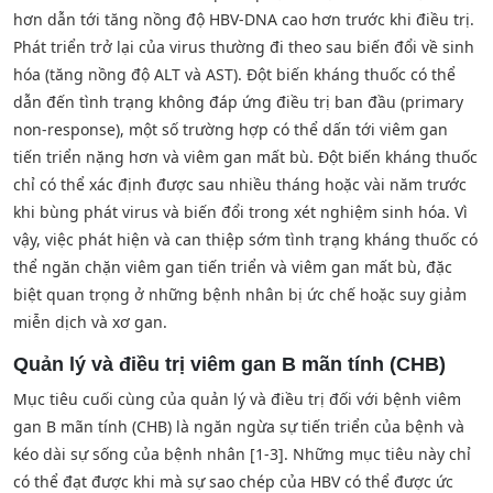
hơn dẫn tới tăng nồng độ HBV-DNA cao hơn trước khi điều trị.
Phát triển trở lại của virus thường đi theo sau biến đổi về sinh
hóa (tăng nồng độ ALT và AST). Đột biến kháng thuốc có thể
dẫn đến tình trạng không đáp ứng điều trị ban đầu (primary
non-response), một số trường hợp có thể dấn tới viêm gan
tiến triển nặng hơn và viêm gan mất bù. Đột biến kháng thuốc
chỉ có thể xác định được sau nhiều tháng hoặc vài năm trước
khi bùng phát virus và biến đổi trong xét nghiệm sinh hóa. Vì
vậy, việc phát hiện và can thiệp sớm tình trạng kháng thuốc có
thể ngăn chặn viêm gan tiến triển và viêm gan mất bù, đặc
biệt quan trọng ở những bệnh nhân bị ức chế hoặc suy giảm
miễn dịch và xơ gan.
Quản lý và điều trị viêm gan B mãn tính (CHB)
Mục tiêu cuối cùng của quản lý và điều trị đối với bệnh viêm
gan B mãn tính (CHB) là ngăn ngừa sự tiến triển của bệnh và
kéo dài sự sống của bệnh nhân [1-3]. Những mục tiêu này chỉ
có thể đạt được khi mà sự sao chép của HBV có thể được ức