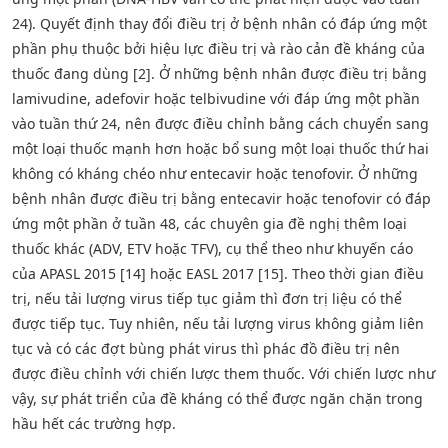
24). Quyết định thay đổi điều trị ở bệnh nhân có đáp ứng một
phần phụ thuộc bởi hiệu lực điều trị và rào cản đề kháng của
thuốc đang dùng [2]. Ở những bệnh nhân được điều trị bằng
lamivudine, adefovir hoặc telbivudine với đáp ứng một phần
vào tuần thứ 24, nên được điều chỉnh bằng cách chuyển sang
một loại thuốc mạnh hơn hoặc bổ sung một loại thuốc thứ hai
không có kháng chéo như entecavir hoặc tenofovir. Ở những
bệnh nhân được điều trị bằng entecavir hoặc tenofovir có đáp
ứng một phần ở tuần 48, các chuyên gia đề nghị thêm loại
thuốc khác (ADV, ETV hoặc TFV), cụ thể theo như khuyến cáo
của APASL 2015 [14] hoặc EASL 2017 [15]. Theo thời gian điều
trị, nếu tải lượng virus tiếp tục giảm thì đơn trị liệu có thể
được tiếp tục. Tuy nhiên, nếu tải lượng virus không giảm liên
tục và có các đợt bùng phát virus thì phác đồ điều trị nên
được điều chỉnh với chiến lược them thuốc. Với chiến lược như
vậy, sự phát triển của đề kháng có thể được ngăn chặn trong
hầu hết các trường hợp.