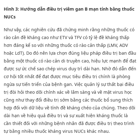
Hình 3: Hướng dẫn điều trị viêm gan B mạn tính bằng thuốc
NUCs
Như vậy, các nghiên cứu đã chứng minh rằng những thuốc có
rào cản đề kháng cao như ETV và TFV có tỷ lệ đề kháng thấp
hơn đáng kể so với những thuốc có rào cản thấp (LMV, ADV
hoặc LdT). Do đó nên lựa chọn đúng liệu pháp điều trị ban đầu
bằng một thuốc có rào cản di truyền cao, hiệu lực mạnh để đạt
được sự ức chế sao chép virus duy trì dài hạn. Nhờ đó dẫn đến
cơ hội tốt nhất để đạt được mục tiêu điều trị chính là phòng
ngừa sự tiến triển của bệnh gan. Việc quản lý sự thất bại điều
trị đòi hỏi theo dõi chính xác về lâm sàng và về mặt virus học
cũng như thay đổi điều trị sớm bằng các thuốc bổ sung thích
hợp đối với dữ liệu về tính đề kháng chéo của chúng. Theo dõi
dài hạn về hiệu quả điều trị và sự xuất hiện kháng thuốc là
cần thiết đối với những bệnh nhân đã được điều trị theo trình
tự bằng nhiều thuốc kháng virus NUCs khác nhau.