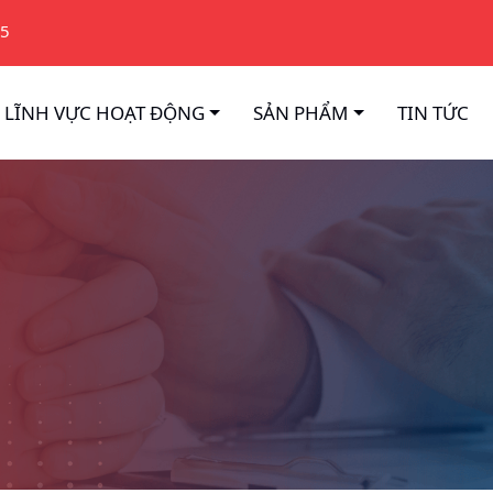
75
LĨNH VỰC HOẠT ĐỘNG
SẢN PHẨM
TIN TỨC