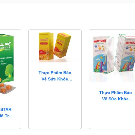
Thực Phẩm Bảo
Vệ Sức Khỏe
Opevit C
Thực Phẩm Bảo
Vệ Sức Khỏe
Nutriwell
 STAR
Hổ Trợ
Vị Cam
à