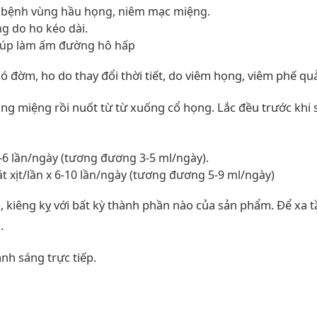
y bệnh vùng hầu họng, niêm mạc miệng.
ng do ho kéo dài.
giúp làm ấm đường hô hấp
ó đờm, ho do thay đổi thời tiết, do viêm họng, viêm phế qu
ang miệng rồi nuốt từ từ xuống cổ họng. Lắc đều trước khi 
x 4-6 lần/ngày (tương đương 3-5 ml/ngày).
át xịt/lần x 6-10 lần/ngày (tương đương 5-9 ml/ngày)
iêng kỵ với bất kỳ thành phần nào của sản phẩm. Để xa t
.
nh sáng trực tiếp.