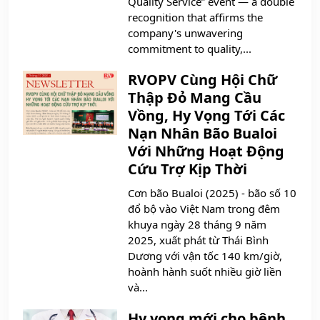
Quality Service” event — a double
recognition that affirms the
company's unwavering
commitment to quality,...
RVOPV Cùng Hội Chữ
Thập Đỏ Mang Cầu
Vồng, Hy Vọng Tới Các
Nạn Nhân Bão Bualoi
Với Những Hoạt Động
Cứu Trợ Kịp Thời
Cơn bão Bualoi (2025) - bão số 10
đổ bộ vào Việt Nam trong đêm
khuya ngày 28 tháng 9 năm
2025, xuất phát từ Thái Bình
Dương với vận tốc 140 km/giờ,
hoành hành suốt nhiều giờ liền
và...
Hy vọng mới cho bệnh