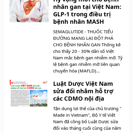
nhân gan tại Việt Nam:
GLP-1 trong điều trị
bệnh nhân MASH
SEMAGLUTIDE - THUỐC TIỂU
ĐƯỜNG MANG LẠI ĐỘT PHÁ
CHO BỆNH NHÂN GAN Thống kê
cho thấy 20 - 30% dân số Việt
Nam mắc bệnh gan nhiễm mỡ. Tỷ
lệ bệnh gan nhiễm mỡ liên quan
chuyển hóa (MAFLD)...
Luật Dược Việt Nam
sửa đổi nhằm hỗ trợ
các CDMO nội địa
Tận dụng lợi thế của chủ trương "
Made in Vietnam", Bộ Y tế Việt
Nam đã công bố Luật Dược sửa
đổi vào tháng cuối cùng của năm