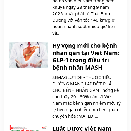
đổ bộ vào Việt Nam trong đêm
khuya ngày 28 tháng 9 năm
2025, xuất phát từ Thái Bình
Dương với vận tốc 140 km/giờ,
hoành hành suốt nhiều giờ liền
và...
Hy vọng mới cho bệnh
nhân gan tại Việt Nam:
GLP-1 trong điều trị
bệnh nhân MASH
SEMAGLUTIDE - THUỐC TIỂU
ĐƯỜNG MANG LẠI ĐỘT PHÁ
CHO BỆNH NHÂN GAN Thống kê
cho thấy 20 - 30% dân số Việt
Nam mắc bệnh gan nhiễm mỡ. Tỷ
lệ bệnh gan nhiễm mỡ liên quan
chuyển hóa (MAFLD)...
Luật Dược Việt Nam