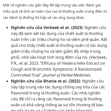
Một số nghiên cứu gần đây đã tập trung vào việc đánh giá
hiệu quả và tính an toàn của cao lá thường xuân trong điều trị
các bệnh lý đường hô hấp và các ứng dụng khác.
Nghiên cứu của Verbeek et al. (2023)
: Nghiên cứu
này đã xem xét tác dụng của chiết xuất lá thường
xuân trên các triệu chứng ho và viêm phế quản. Kết
quả cho thấy chiết xuất lá thường xuân có tác dụng
giảm triệu chứng ho và làm giảm độ nhầy trong
phổi, nhờ vào hoạt tính long đờm của nó. (Verbeek,
P.R., et al. 2023. “Efficacy of Hedera helix Extract on
Cough and Bronchitis Symptoms: A Randomized
Controlled Trial”.
Journal of Herbal Medicine
).
Nghiên cứu của Bhatia et al. (2022)
: Nghiên cứu
này tập trung vào tác dụng chống oxy hóa của các
flavonoid trong lá thường xuân. Các nhà nghiên
cứu đã chỉ ra rằng các flavonoid trong lá thường
xuân có khả năng chống lại sự tổn thương tế bào
do gốc tự do và cải thiện sức khỏe tổng thể.