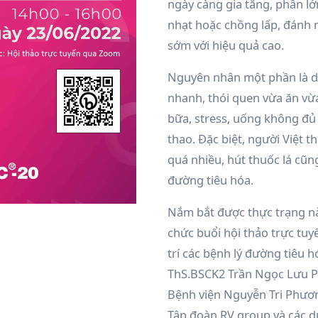
ngày càng gia tăng, phần l
nhạt hoặc chồng lấp, đánh m
sớm với hiệu quả cao.
Nguyên nhân một phần là d
nhanh, thói quen vừa ăn vừ
bữa, stress, uống không đủ 
thao. Đặc biệt, người Việt 
quá nhiều, hút thuốc lá cũn
đường tiêu hóa.
Nắm bắt được thực trạng n
chức buổi hội thảo trực tu
trí các bệnh lý đường tiêu h
ThS.BSCK2 Trần Ngọc Lưu P
Bệnh viện Nguyễn Tri Phươn
Tập đoàn RV group và các dư