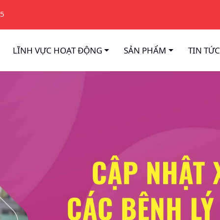
75
LĨNH VỰC HOẠT ĐỘNG
SẢN PHẨM
TIN TỨC