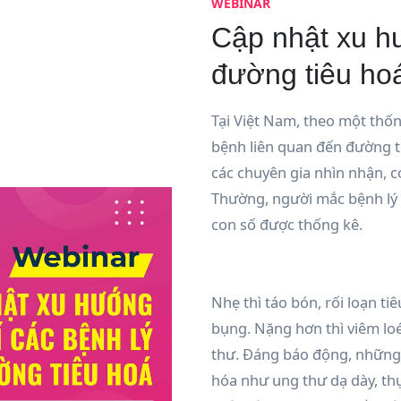
WEBINAR
Cập nhật xu hư
đường tiêu ho
Tại Việt Nam, theo một thốn
bệnh liên quan đến đường ti
các chuyên gia nhìn nhận, co
Thường, người mắc bệnh lý 
con số được thống kê.
Nhẹ thì táo bón, rối loạn ti
bụng. Nặng hơn thì viêm loé
thư. Đáng báo động, những
hóa như ung thư dạ dày, thự