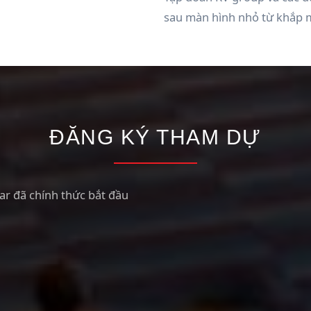
sau màn hình nhỏ từ khắp 
ĐĂNG KÝ THAM DỰ
r đã chính thức bắt đầu