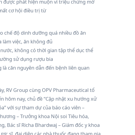
ớn được phát hiện muộn vì triệu chứng mờ
ất cơ hội điều trị từ
o chế độ dinh dưỡng quá nhiều đồ ăn
a làm việc, ăn không đủ
nước, không có thời gian tập thể dục thể
thường sử dụng rượu bia
g là căn nguyên dẫn đến bệnh liên quan
ày, RV Group cùng OPV Pharmaceutical tổ
yến hôm nay, chủ đề “Cập nhật xu hướng xử
óa” với sự tham dự của báo cáo viên –
hương – Trưởng khoa Nội soi Tiêu hóa,
g, Bác sĩ Richa Bhardwaj – Giám đốc y khoa
ợc sĩ, đại diện các nhà thuốc đang tham gia