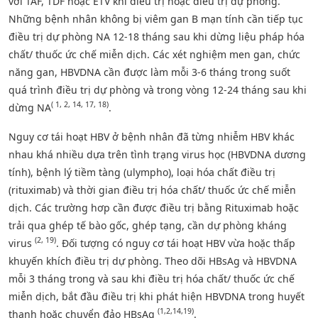
với TAF, TDF hoặc ETV khi điều trị hoặc điều trị dự phòng.
Những bệnh nhân không bị viêm gan B mạn tính cần tiếp tục
điều trị dự phòng NA 12-18 tháng sau khi dừng liệu pháp hóa
chất/ thuốc ức chế miễn dịch. Các xét nghiệm men gan, chức
năng gan, HBVDNA cần được làm mỗi 3-6 tháng trong suốt
quá trình điều trị dự phòng và trong vòng 12-24 tháng sau khi
( 1, 2, 14, 17, 18)
dừng NA
.
Nguy cơ tái hoạt HBV ở bệnh nhân đã từng nhiễm HBV khác
nhau khá nhiều dựa trên tình trạng virus học (HBVDNA dương
tính), bệnh lý tiềm tàng (ulympho), loại hóa chất điều trị
(rituximab) và thời gian điều trị hóa chất/ thuốc ức chế miễn
dịch. Các trường hơp cần được điều trị bằng Rituximab hoặc
trải qua ghép tế bào gốc, ghép tạng, cần dự phòng kháng
(2, 19)
virus
. Đối tượng có nguy cơ tái hoạt HBV vừa hoặc thấp
khuyến khích điều trị dự phòng. Theo dõi HBsAg và HBVDNA
mỗi 3 tháng trong và sau khi điều trị hóa chất/ thuốc ức chế
miễn dịch, bắt đầu điều trị khi phát hiện HBVDNA trong huyết
(1,2,14,19)
thanh hoặc chuyển đảo HBsAg
.