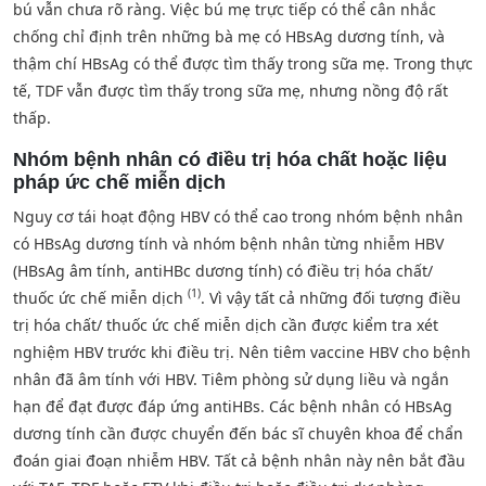
bú vẫn chưa rõ ràng. Việc bú mẹ trực tiếp có thể cân nhắc
chống chỉ định trên những bà mẹ có HBsAg dương tính, và
thậm chí HBsAg có thể được tìm thấy trong sữa mẹ. Trong thực
tế, TDF vẫn được tìm thấy trong sữa mẹ, nhưng nồng độ rất
thấp.
Nhóm bệnh nhân có điều trị hóa chất hoặc liệu
pháp ức chế miễn dịch
Nguy cơ tái hoạt động HBV có thể cao trong nhóm bệnh nhân
có HBsAg dương tính và nhóm bệnh nhân từng nhiễm HBV
(HBsAg âm tính, antiHBc dương tính) có điều trị hóa chất/
(1)
thuốc ức chế miễn dịch
. Vì vậy tất cả những đối tượng điều
trị hóa chất/ thuốc ức chế miễn dịch cần được kiểm tra xét
nghiệm HBV trước khi điều trị. Nên tiêm vaccine HBV cho bệnh
nhân đã âm tính với HBV. Tiêm phòng sử dụng liều và ngắn
hạn để đạt được đáp ứng antiHBs. Các bệnh nhân có HBsAg
dương tính cần được chuyển đến bác sĩ chuyên khoa để chẩn
đoán giai đoạn nhiễm HBV. Tất cả bệnh nhân này nên bắt đầu