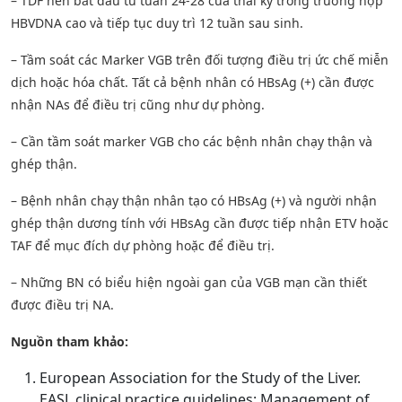
– TDF nên bắt đầu từ tuần 24-28 của thai kỳ trong trường hợp
HBVDNA cao và tiếp tục duy trì 12 tuần sau sinh.
– Tầm soát các Marker VGB trên đối tượng điều trị ức chế miễn
dịch hoặc hóa chất. Tất cả bệnh nhân có HBsAg (+) cần được
nhận NAs để điều trị cũng như dự phòng.
– Cần tầm soát marker VGB cho các bệnh nhân chạy thận và
ghép thận.
– Bệnh nhân chạy thận nhân tạo có HBsAg (+) và người nhận
ghép thận dương tính với HBsAg cần được tiếp nhận ETV hoặc
TAF để mục đích dự phòng hoặc để điều trị.
– Những BN có biểu hiện ngoài gan của VGB mạn cần thiết
được điều trị NA.
Nguồn tham khảo:
European Association for the Study of the Liver.
EASL clinical practice guidelines: Management of