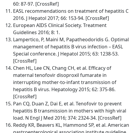
60: 87-97. [CrossRef]
EASL recommendations on treatment of hepatitis C
2016. J Hepatol 2017; 66: 153-94. [CrossRef]
European AIDS Clinical Society. Treatment
Guidelines 2016; 8: 1.
Lampertico, P, Maini M, Papatheodoridis G. Optimal
management of hepatitis B virus infection – EASL
Special conference. J Hepatol 2015; 63: 1238-53.
[CrossRef]
Chen HL, Lee CN, Chang CH, et al. Efficacy of
maternal tenofovir disoproxil fumarate in
interrupting mother-to-infant transmission of
hepatitis B virus. Hepatology 2015; 62: 375-86.
[CrossRef]
Pan CQ, Duan Z, Dai E, et al. Tenofovir to prevent
hepatitis B transmission in mothers with high viral
load. N Engl J Med 2016; 374: 2324-34. [CrossRef]
Reddy KR, Beavers KL, Hammond SP, et al. American
gastroenterological association institute guideline