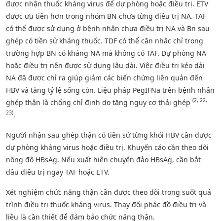
được nhận thuốc kháng virus để dự phòng hoặc điều trị. ETV
được ưu tiên hơn trong nhóm BN chưa từng điều trị NA. TAF
có thể được sử dụng ở bệnh nhân chưa điều trị NA và Bn sau
ghép có tiền sử kháng thuốc. TDF có thể cân nhắc chỉ trong
trường hợp BN có kháng NA mà không có TAF. Dự phòng NA
hoặc điều trị nên được sử dụng lâu dài. Việc điều trị kéo dài
NA đã được chỉ ra giúp giảm các biến chứng liên quản đến
HBV và tăng tỷ lệ sống còn. Liệu pháp PegIFNa trên bệnh nhân
(2, 22,
ghép thận là chống chỉ định do tăng nguy cơ thải ghép
23)
.
Người nhận sau ghép thận có tiền sử từng khỏi HBV cần được
dự phòng kháng virus hoặc điều trị. Khuyến cáo cần theo dõi
nồng độ HBsAg. Nếu xuất hiện chuyển đảo HBsAg, cần bắt
đầu điều trị ngay TAF hoặc ETV.
Xét nghiệm chức năng thận cần được theo dõi trong suốt quá
trình điều trị thuốc kháng virus. Thay đổi phác đồ điều trị và
liều là cần thiết để đảm bảo chức năng thận.