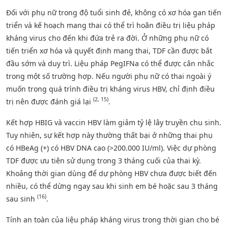
Đối với phụ nữ trong độ tuổi sinh đẻ, không có xơ hóa gan tiến
triển và kế hoạch mang thai có thể trì hoãn điều trị liệu pháp
kháng virus cho đến khi đứa trẻ ra đời. Ở những phụ nữ có
tiến triển xơ hóa và quyết định mang thai, TDF cần được bắt
đầu sớm và duy trì. Liệu pháp PegIFNa có thể được cân nhắc
trong một số trường hợp. Nếu người phụ nữ có thai ngoài ý
muốn trong quá trình điều trị kháng virus HBV, chỉ định điều
(2, 15)
trị nên được đánh giá lại
.
Kết hợp HBIG và vaccin HBV làm giảm tỷ lệ lây truyền chu sinh.
Tuy nhiên, sự kết hợp này thường thất bại ở những thai phụ
có HBeAg (+) có HBV DNA cao (>200.000 IU/ml). Việc dự phòng
TDF được ưu tiên sử dụng trong 3 tháng cuối của thai kỳ.
Khoảng thời gian dùng để dự phòng HBV chưa được biết đến
nhiều, có thể dừng ngay sau khi sinh em bé hoặc sau 3 tháng
(16)
sau sinh
.
Tính an toàn của liệu pháp kháng virus trong thời gian cho bé