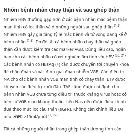
Nhóm bệnh nhân chạy thận và sau ghép thận
Nhiễm HBV thường gặp hơn ở các bệnh nhân mắc bệnh thận
(1,2)
mạn tính có lọc thận và ở những người sau ghép thận
.
Nhiễm HBV gây gia tăng tỷ lệ mắc bệnh và tử vong đáng kể ở
(1,2)
bệnh nhân
. Do đó tất cả bệnh nhân chạy thận và ghép
thận cần được kiểm tra các marker VGB. Dùng liều cao, ngắn
(20, 21)
hạn cho các bệnh nhân có xét nghiệm âm tính với HBV
.
Các bệnh nhân có HBsAg (+) cần được chuyển tới chuyên khoa
để chấn đoán và xác định giai đoạn nhiễm VGB. Cần điều trị
NA cho các bệnh nhân VGB mạn tính có chạy thận. ETV được
khuyến cáo điều trị khởi đầu. TAF cũng được chỉ định cho
bệnh nhân VGB chưa từng điều trị thuốc kháng virus hoặc có
tiền sử VGB mạn kháng thuốc. Liều Nas nên được điều chỉnh
dựa theo mức lọc cầu thận (eGFR). Không cần chỉnh liều TAF
(2, 22)
nếu eGFR >15ml/phút
.
Tất cả những người nhận trong ghép thận dương tính cần