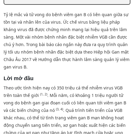
Tỷ lệ mắc và tử vong do bệnh viêm gan B có liên quan giữa sự
tồn tại và nhân lên của virus. Ức chế virus bằng liệu pháp
kháng virus đã được chứng minh mang lại hiệu quả trên lâm
sàng. Một vài nhóm bệnh nhân đặc biệt nhiễm VGB cần được
chú ý hơn. Trong bài báo cáo ngắn này đưa ra quy trình quản
lý tối ưu nhóm bệnh nhân đặc biệt dựa theo Hiệp hội Gan mật
Châu Âu 2017 về Hướng dẫn thực hành lâm sàng quản lý viêm
gan virus B.
Lời mở đầu
Theo ước tính hiện nay có 350 triệu cá thể nhiễm virus VGB
(1, 2)
trên toàn thế giới
. Mỗi năm, có khoảng 1 triệu người tử
vong do bệnh gan giai đoạn cuối có liên quan tới viêm gan B
(3, 4)
và các biến chứng của nó
. Quá trình tiến triển của VGB
khác nhau, có thể từ tình trạng viêm gan B mạn không hoạt
động chuyển sang tiến triển, xơ gan hoặc xuất hiện các biến
chứng của xơ gan như tăng áp lực tĩnh mạch cửa hoặc ung