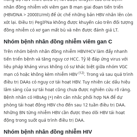
nhân đồng nhiễm với viêm gan B mạn giai đoạn tiến triển
(HBVDNA > 2000IU/ml) để ức chế những bản HBV nhân lên còn
xót lại. Điều trị PegIFNa không được khuyến cáo trên đối tượng
đồng nhiễm có xơ gan mất bù và nên được đánh giá LT.
Nhóm bệnh nhân đồng nhiễm viêm gan C
Trên nhóm bệnh nhân đồng nhiễm HBV/HCV làm đẩy nhanh
tiến triển bệnh và tăng nguy cơ HCC. Tỷ lệ đáp ứng virus với
liệu pháp kháng virus không có sự khác biệt giữa nhóm VGC
(12)
mạn có hoặc không kèm nhiễm HBV
. Trong và sau quá trình
điều trị DAAs có nguy cơ tái hoạt HBV. Tuy nhiên các dấu hiệu
lâm sàng của sự tái hoạt cũng chưa được nghiên cứu rõ ràng.
Bệnh nhân có HBsAg (+) nên cân nhắc phối hợp NA để dự
phòng tái hoạt động HBV cho đến sau 12 tuần điều trị DAA.
Những BN từng nhiễm HBV cần được theo dõi HBV tái hoạt
động trong suốt quá trình điều trị DAA.
Nhóm bệnh nhân đồng nhiễm HIV