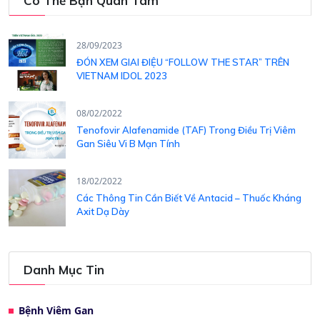
Có Thể Bạn Quan Tâm
28/09/2023
ĐÓN XEM GIAI ĐIỆU “FOLLOW THE STAR” TRÊN
VIETNAM IDOL 2023
08/02/2022
Tenofovir Alafenamide (TAF) Trong Điều Trị Viêm
Gan Siêu Vi B Mạn Tính
18/02/2022
Các Thông Tin Cần Biết Về Antacid – Thuốc Kháng
Axit Dạ Dày
Danh Mục Tin
Bệnh Viêm Gan