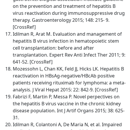
on the prevention and treatment of hepatitis B
virus reactivation during immunosuppressive drug
therapy. Gastroenterology 2015; 148: 215- 9.
[CrossRef]
Idilman R, Arat M. Evaluation and management of
hepatitis B virus infection in hematopoietic stem
cell transplantation: before and after
transplantation. Expert Rev Anti Infect Ther 2011; 9:
641-52. [CrossRef]
Mozessohn L, Chan KK, Feld JJ, Hicks LK. Hepatitis B
reactivation in HBsAg-negative/HBcAb positive
patients receiving rituximab for lymphoma: a meta-
analysis. J Viral Hepat 2015: 22: 842-9. [CrossRef]
Fabrizi F, Martin P, Messa P. Novel perpectives on
the hepatitis B virus vaccine in the chronic kidney
disease population. Int J Artif Organs 2015; 38: 625-
31.
Idilman R, Colantoni A, De Maria N, et al. Impaired