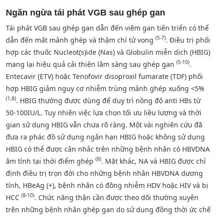
Ngăn ngừa tái phát VGB sau ghép gan
Tái phát VGB sau ghép gan dẫn đến viêm gan tiến triển có thể
(5-7)
dẫn đến mất mảnh ghép và thậm chí tử vong
. Điều trị phối
hợp các thuốc Nucleot(s)ide (Nas) và Globulin miễn dịch (HBIG)
(5-10)
mang lại hiệu quả cải thiện lâm sàng sau ghép gan
.
Entecavir (ETV) hoặc Tenofovir disoproxil fumarate (TDF) phối
hợp HBIG giảm nguy cơ nhiễm trùng mảnh ghép xuống <5%
(1,8)
. HBIG thường được dùng để duy trì nồng độ anti HBs từ
50-100IU/L. Tuy nhiên việc lựa chọn tối ưu liều lượng và thời
gian sử dụng HBIG vẫn chưa rõ ràng. Một vài nghiên cứu đã
đưa ra phác đồ sử dụng ngắn hạn HBIG hoặc không sử dụng
HBIG có thể được cân nhắc trên những bệnh nhân có HBVDNA
(8)
âm tính tại thời điểm ghép
. Mặt khác, NA và HBIG được chỉ
định điều trị trọn đời cho những bệnh nhân HBVDNA dương
tính, HBeAg (+), bệnh nhân có đồng nhiễm HDV hoặc HIV và bị
(8-10)
HCC
. Chức năng thận cần được theo dõi thường xuyên
trên những bệnh nhân ghép gan do sử dụng đồng thời ức chế