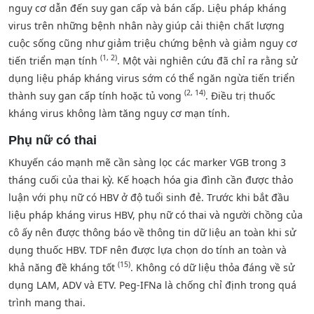
nguy cơ dẫn đến suy gan cấp và bán cấp. Liệu pháp kháng
virus trên những bệnh nhân này giúp cải thiện chất lượng
cuộc sống cũng như giảm triệu chứng bệnh và giảm nguy cơ
(1, 2)
tiến triển mạn tính
. Một vài nghiên cứu đã chỉ ra rằng sử
dụng liệu pháp kháng virus sớm có thể ngăn ngừa tiến triển
(2, 14)
thành suy gan cấp tính hoặc tủ vong
. Điều trị thuốc
kháng virus không làm tăng nguy cơ mạn tính.
Phụ nữ có thai
Khuyến cáo mạnh mẽ cần sàng lọc các marker VGB trong 3
tháng cuối của thai kỳ. Kế hoạch hóa gia đình cần được thảo
luận với phụ nữ có HBV ở độ tuổi sinh đẻ. Trước khi bắt đầu
liệu pháp kháng virus HBV, phụ nữ có thai và người chồng của
cô ấy nên được thông báo về thông tin dữ liệu an toàn khi sử
dụng thuốc HBV. TDF nên được lựa chọn do tính an toàn và
(15)
khả năng đề kháng tốt
. Không có dữ liệu thỏa đáng về sử
dụng LAM, ADV và ETV. Peg-IFNa là chống chỉ định trong quá
trình mang thai.