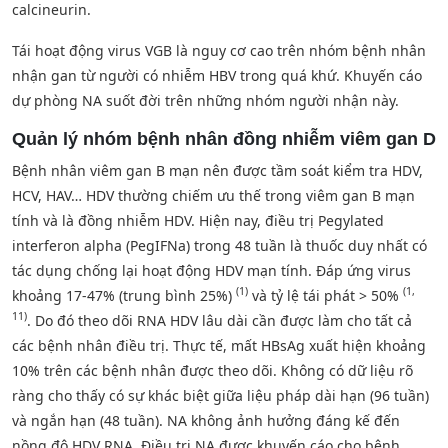
calcineurin.
Tái hoạt động virus VGB là nguy cơ cao trên nhóm bệnh nhân
nhận gan từ người có nhiễm HBV trong quá khứ. Khuyến cáo
dự phòng NA suốt đời trên những nhóm người nhận này.
Quản lý nhóm bệnh nhân đồng nhiễm viêm gan D
Bệnh nhân viêm gan B mạn nên được tầm soát kiểm tra HDV,
HCV, HAV… HDV thường chiếm ưu thế trong viêm gan B mạn
tính và là đồng nhiễm HDV. Hiện nay, điều trị Pegylated
interferon alpha (PegIFNa) trong 48 tuần là thuốc duy nhất có
tác dụng chống lại hoạt động HDV mạn tính. Đáp ứng virus
(1)
(1,
khoảng 17-47% (trung bình 25%)
và tỷ lệ tái phát > 50%
11)
. Do đó theo dõi RNA HDV lâu dài cần được làm cho tất cả
các bệnh nhân điều trị. Thực tế, mất HBsAg xuất hiện khoảng
10% trên các bệnh nhân được theo dõi. Không có dữ liệu rõ
ràng cho thấy có sự khác biệt giữa liệu pháp dài hạn (96 tuần)
và ngắn hạn (48 tuần). NA không ảnh hưởng đáng kế đến
nồng độ HDV RNA. Điều trị NA được khuyến cáo cho bệnh