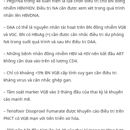
– PegIFNa trong 48 tuần hiện là lựa chọn điều trị cho BN đồng
nhiễm HBV/HDV. Điều trị NA cần được xem xét trong quá trình
nhân lên HBVDNA.
– DAA có thể là nguyên nhân tái hoạt trên BN đồng nhiễm VGB
và VGC. BN có HBsAg (+) cần được cân nhắc điều trị dự phòng
NA trong suốt quá trình và sau khi điều trị DAA.
– Những bệnh nhân đồng nhiễm HBV và HIV nên bắt đầu ART
không cần dựa vào trên số lượng CD4.
– Chỉ có khoảng <5% BN VGB cấp tính suy gan cần điều trị
kháng virus và cân nhắc ghép gan.
– Tầm soát marker VGB vào 3 tháng đầu của thai kỳ là khuyến
cáo mạnh mẽ.
– Tenofovir Disoproxil Fumarate được khuyến cáo điều trị trên
PNCT có VGB mạn với tiến triển xơ hóa.