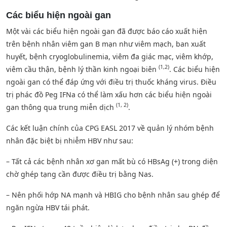
Các biểu hiện ngoài gan
Một vài các biểu hiện ngoài gan đã được báo cáo xuất hiện
trên bệnh nhân viêm gan B mạn như viêm mạch, ban xuất
huyết, bệnh cryoglobulinemia, viêm đa giác mạc, viêm khớp,
(1,2)
viêm cầu thận, bệnh lý thần kinh ngoại biên
. Các biểu hiện
ngoài gan có thể đáp ứng với điều trị thuốc kháng virus. Điều
trị phác đồ Peg IFNa có thể làm xấu hơn các biểu hiện ngoài
(1, 2)
gan thông qua trung miễn dịch
.
Các kết luận chính của CPG EASL 2017 về quản lý nhóm bệnh
nhân đặc biệt bị nhiễm HBV như sau:
– Tất cả các bệnh nhân xơ gan mất bù có HBsAg (+) trong diện
chờ ghép tạng cần được điều trị bằng Nas.
– Nên phối hớp NA mạnh và HBIG cho bệnh nhân sau ghép để
ngăn ngừa HBV tái phát.