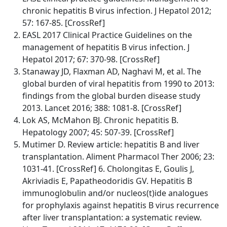
chronic hepatitis B virus infection. J Hepatol 2012;
57: 167-85. [CrossRef]
EASL 2017 Clinical Practice Guidelines on the
management of hepatitis B virus infection. J
Hepatol 2017; 67: 370-98. [CrossRef]
Stanaway JD, Flaxman AD, Naghavi M, et al. The
global burden of viral hepatitis from 1990 to 2013:
findings from the global burden disease study
2013. Lancet 2016; 388: 1081-8. [CrossRef]
Lok AS, McMahon BJ. Chronic hepatitis B.
Hepatology 2007; 45: 507-39. [CrossRef]
Mutimer D. Review article: hepatitis B and liver
transplantation. Aliment Pharmacol Ther 2006; 23:
1031-41. [CrossRef] 6. Cholongitas E, Goulis J,
Akriviadis E, Papatheodoridis GV. Hepatitis B
immunoglobulin and/or nucleos(t)ide analogues
for prophylaxis against hepatitis B virus recurrence
after liver transplantation: a systematic review.