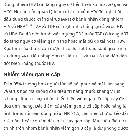
Đồng nhiễm HIV làm tăng nguy cơ tiến triển xơ hóa, xơ gan và
HCC. Hướng dẫn quản lý bệnh nhân nhiễm HIV đề nghị bắt
đầu dùng thuốc kháng virus (ART) ở bệnh nhân đồng nhiễm
(13)
HIV và HBV
. TAF và TDF có hoạt tính chống lại cả virus HIV
và HBV. Do đó nên tránh việc ngừng TDF hoặc TAF có trong ART
do tăng nguy cơ viêm gan nặng hoặc mất bù do tái hoạt HBV.
Độc tính của thuốc cần được theo dõi sát trong suốt quá trình
sử dụng ART. Liệu pháp đơn trị liệu TDF và TAF có thể dẫn đến
đột biến kháng thuốc HIV.
Nhiễm viêm gan B cấp
Trên 95% trường hợp người lớn sẽ hồi phục về mặt lâm sàng
và virus học mà không cần điều trị bằng thuốc kháng virus.
Nhưng cũng có một nhóm biểu hiện viêm gan tối cấp gây đe
dọa tính mạng. Đặc điểm của viêm gan B tối cấp hoặc nặng là
tình trạng rối loạn đông máu INR >1,5; các triệu chứng kéo dài
> 4 tuần, hoặc có kèm dấu hiệu suy gan cấp. Mục tiêu điều trị
chính trên nhóm bệnh nhân viêm gan B cấp là dự phòng được