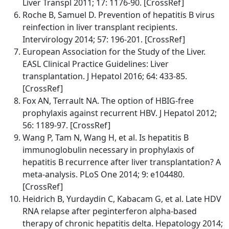
Liver Transpl 2011; 17: 1176-90. [CrossRef]
Roche B, Samuel D. Prevention of hepatitis B virus
reinfection in liver transplant recipients.
Intervirology 2014; 57: 196-201. [CrossRef]
European Association for the Study of the Liver.
EASL Clinical Practice Guidelines: Liver
transplantation. J Hepatol 2016; 64: 433-85.
[CrossRef]
Fox AN, Terrault NA. The option of HBIG-free
prophylaxis against recurrent HBV. J Hepatol 2012;
56: 1189-97. [CrossRef]
Wang P, Tam N, Wang H, et al. Is hepatitis B
immunoglobulin necessary in prophylaxis of
hepatitis B recurrence after liver transplantation? A
meta-analysis. PLoS One 2014; 9: e104480.
[CrossRef]
Heidrich B, Yurdaydin C, Kabacam G, et al. Late HDV
RNA relapse after peginterferon alpha-based
therapy of chronic hepatitis delta. Hepatology 2014;