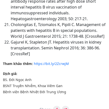
antibody response rates after high dose short
interval hepatitis B virus vaccination of
immunosuppressed individuals.
Hepatogastroenterology 2003; 50: 217-21.
Cholongitas E, Tziomalos K, Pipili C. Management of
patients with hepatitis B in special populations.
World J Gastroenterol 2015; 21: 1738-48. [CrossRef]
Gajurel K, Stapleton JT. Hepatitis viruses in kidney
transplantation. Semin Nephrol 2016; 36: 386-96.
[CrossRef]
Tham khảo thêm:
https://bit.ly/2ZcrwjM
Dịch giả:
BS. Đới Ngọc Anh
BSNT Truyền Nhiễm, Khoa Viêm Gan
Bệnh viện Bệnh Nhiệt Đới Trung Ương